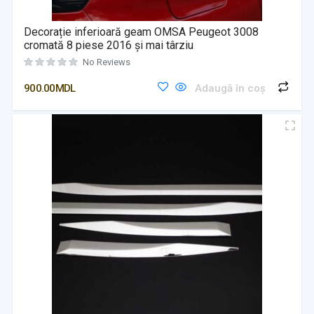
Decorație inferioară geam OMSA Peugeot 3008
cromată 8 piese 2016 și mai târziu
No Reviews
900.00
MDL
Adaugă în coș