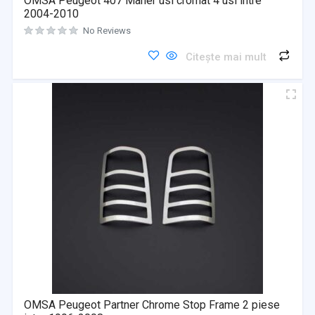
OMSA Peugeot 407 Maner usi cromat 4 usi intre
2004-2010
No Reviews
Citește mai mult
OMSA Peugeot Partner Chrome Stop Frame 2 piese