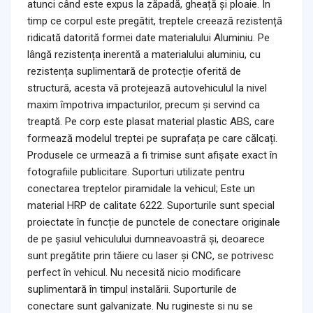
atunci când este expus la zăpadă, gheață și ploaie. În
timp ce corpul este pregătit, treptele creează rezistență
ridicată datorită formei date materialului Aluminiu. Pe
lângă rezistența inerentă a materialului aluminiu, cu
rezistența suplimentară de protecție oferită de
structură, acesta vă protejează autovehiculul la nivel
maxim împotriva impacturilor, precum și servind ca
treaptă. Pe corp este plasat material plastic ABS, care
formează modelul treptei pe suprafața pe care călcați.
Produsele ce urmează a fi trimise sunt afișate exact în
fotografiile publicitare. Suporturi utilizate pentru
conectarea treptelor piramidale la vehicul; Este un
material HRP de calitate 6222. Suporturile sunt special
proiectate în funcție de punctele de conectare originale
de pe șasiul vehiculului dumneavoastră și, deoarece
sunt pregătite prin tăiere cu laser și CNC, se potrivesc
perfect în vehicul. Nu necesită nicio modificare
suplimentară în timpul instalării. Suporturile de
conectare sunt galvanizate. Nu rugineste si nu se