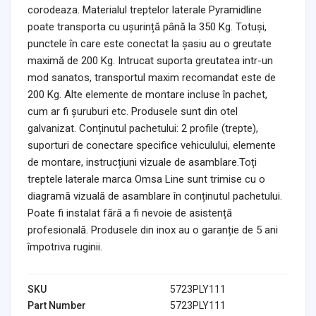
corodeaza. Materialul treptelor laterale Pyramidline
poate transporta cu ușurință până la 350 Kg. Totuși,
punctele în care este conectat la șasiu au o greutate
maximă de 200 Kg. Intrucat suporta greutatea intr-un
mod sanatos, transportul maxim recomandat este de
200 Kg. Alte elemente de montare incluse în pachet,
cum ar fi șuruburi etc. Produsele sunt din otel
galvanizat. Conținutul pachetului: 2 profile (trepte),
suporturi de conectare specifice vehiculului, elemente
de montare, instrucțiuni vizuale de asamblare.Toți
treptele laterale marca Omsa Line sunt trimise cu o
diagramă vizuală de asamblare în conținutul pachetului.
Poate fi instalat fără a fi nevoie de asistență
profesională. Produsele din inox au o garanție de 5 ani
împotriva ruginii.
SKU
5723PLY111
Part Number
5723PLY111