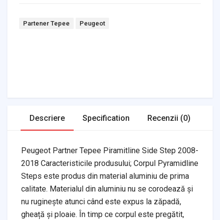
Tags:
Partener Tepee
Peugeot
Headlights & Lighting
Interior Parts
Switches & Relays
Tires & Wheels
Tools & Garage
Clutches
Fuel Systems
Steering
Suspension
Body Parts
Transmission
Air Filters
Descriere
Specification
Recenzii (0)
Peugeot Partner Tepee Piramitline Side Step 2008-
2018 Caracteristicile produsului; Corpul Pyramidline
Steps este produs din material aluminiu de prima
calitate. Materialul din aluminiu nu se corodează și
nu ruginește atunci când este expus la zăpadă,
gheață și ploaie. În timp ce corpul este pregătit,