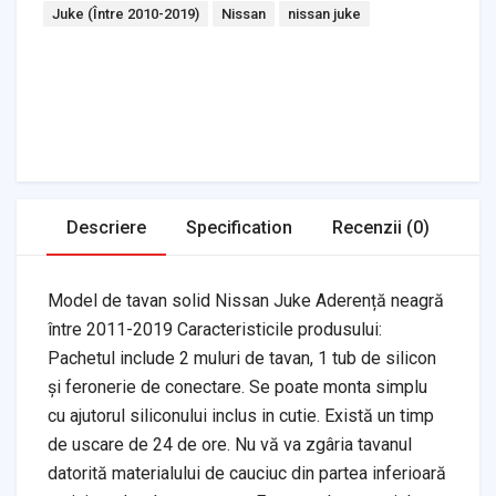
Tags:
Juke (Între 2010-2019)
Nissan
nissan juke
Headlights & Lighting
Interior Parts
Switches & Relays
Tires & Wheels
Tools & Garage
Clutches
Fuel Systems
Steering
Suspension
Body Parts
Transmission
Air Filters
Descriere
Specification
Recenzii (0)
Model de tavan solid Nissan Juke Aderență neagră
între 2011-2019 Caracteristicile produsului:
Pachetul include 2 muluri de tavan, 1 tub de silicon
și feronerie de conectare. Se poate monta simplu
cu ajutorul siliconului inclus in cutie. Există un timp
de uscare de 24 de ore. Nu vă va zgâria tavanul
datorită materialului de cauciuc din partea inferioară