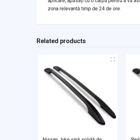
aplicare, apăsați cu o cârpă pentru a vă as
zona relevantă timp de 24 de ore.
Related products
Nissan Juke șină solidă de
Reil