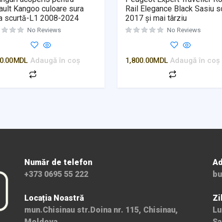
ult Kangoo culoare sura
Rail Elegance Black Sasiu s
a scurtă-L1 2008-2024
2017 și mai târziu
No Reviews
No Reviews
0.00
MDL
Adaugă în coș
1,800.00
MDL
Adaugă în coș
Număr de telefon
Ad
+373 0695 55 222
bu
Locația Noastră
Zi
mun.Chisinau str.Doina nr. 115, Chisinau,
Lu
Moldova
Sa