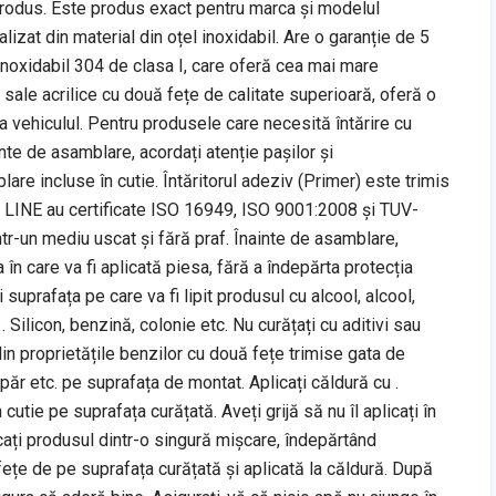
produs. Este produs exact pentru marca și modelul
alizat din material din oțel inoxidabil. Are o garanție de 5
l inoxidabil 304 de clasa I, care oferă cea mai mare
or sale acrilice cu două fețe de calitate superioară, oferă o
ra vehiculul. Pentru produsele care necesită întărire cu
ainte de asamblare, acordați atenție pașilor și
are incluse în cutie. Întăritorul adeziv (Primer) este trimis
A LINE au certificate ISO 16949, ISO 9001:2008 și TUV-
ntr-un mediu uscat și fără praf. Înainte de asamblare,
în care va fi aplicată piesa, fără a îndepărta protecția
suprafața pe care va fi lipit produsul cu alcool, alcool,
. Silicon, benzină, colonie etc. Nu curățați cu aditivi sau
in proprietățile benzilor cu două fețe trimise gata de
păr etc. pe suprafața de montat. Aplicați căldură cu .
cutie pe suprafața curățată. Aveți grijă să nu îl aplicați în
licați produsul dintr-o singură mișcare, îndepărtând
ețe de pe suprafața curățată și aplicată la căldură. După