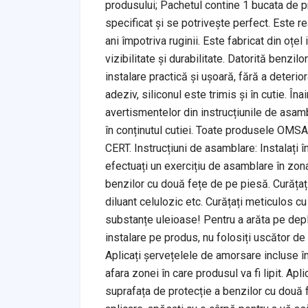
produsului; Pachetul contine 1 bucata de 
specificat și se potrivește perfect. Este re
ani împotriva ruginii. Este fabricat din oțe
vizibilitate și durabilitate. Datorită benzil
instalare practică și ușoară, fără a deterio
adeziv, siliconul este trimis și în cutie. În
avertismentelor din instrucțiunile de asambl
în conținutul cutiei. Toate produsele OMS
CERT. Instrucțiuni de asamblare: Instalați î
efectuați un exercițiu de asamblare în zona 
benzilor cu două fețe de pe piesă. Curățați 
diluant celulozic etc. Curățați meticulos cu 
substanțe uleioase! Pentru a arăta pe depl
instalare pe produs, nu folosiți uscător de 
Aplicați șervețelele de amorsare incluse în 
afara zonei în care produsul va fi lipit. Ap
suprafața de protecție a benzilor cu două f