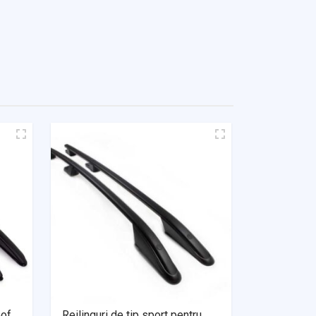
oof
Reilinguri de tip sport pentru