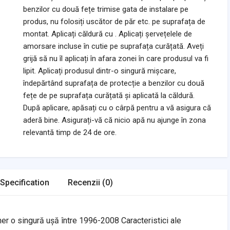
benzilor cu două fețe trimise gata de instalare pe
produs, nu folosiți uscător de păr etc. pe suprafața de
montat. Aplicați căldură cu . Aplicați șervețelele de
amorsare incluse în cutie pe suprafața curățată. Aveți
grijă să nu îl aplicați în afara zonei în care produsul va fi
lipit. Aplicați produsul dintr-o singură mișcare,
îndepărtând suprafața de protecție a benzilor cu două
fețe de pe suprafața curățată și aplicată la căldură.
După aplicare, apăsați cu o cârpă pentru a vă asigura că
aderă bine. Asigurați-vă că nicio apă nu ajunge în zona
relevantă timp de 24 de ore.
Specification
Recenzii (0)
r o singură ușă între 1996-2008 Caracteristici ale