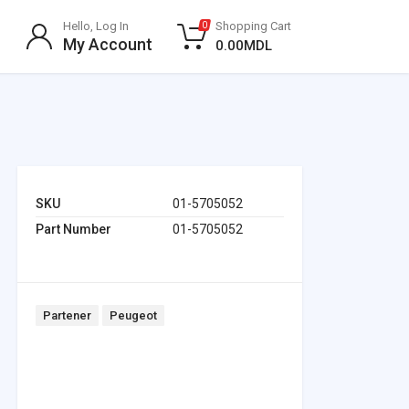
Hello, Log In
Shopping Cart
0
My Account
0.00
MDL
SKU
01-5705052
Part Number
01-5705052
Tags:
Partener
Peugeot
Headlights & Lighting
Interior Parts
Switches & Relays
Tires & Wheels
Tools & Garage
Clutches