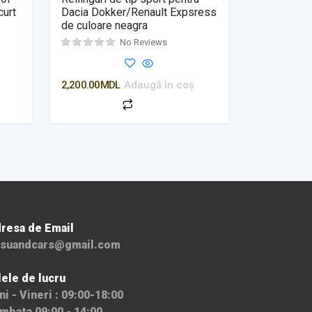
curt
Dacia Dokker/Renault Expsress
de culoare neagra
No Reviews
Evaluat la
0
din 5
2,200.00
MDL
Adaugă în coș
resa de Email
suandcars@gmail.com
lele de lucru
ni - Vineri : 09:00-18:00
mbata 09:00 - 14:00