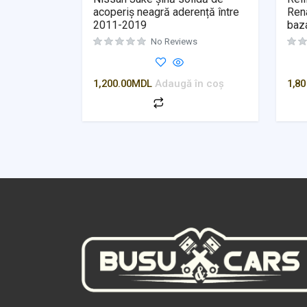
acoperiș neagră aderență între
Rena
2011-2019
baz
No Reviews
1,200.00
MDL
Adaugă în coș
1,80