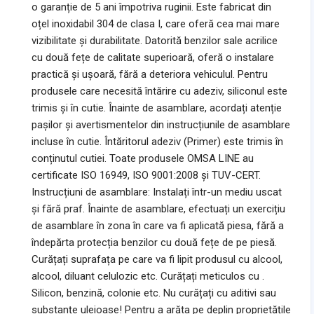
o garanție de 5 ani împotriva ruginii. Este fabricat din
oțel inoxidabil 304 de clasa I, care oferă cea mai mare
vizibilitate și durabilitate. Datorită benzilor sale acrilice
cu două fețe de calitate superioară, oferă o instalare
practică și ușoară, fără a deteriora vehiculul. Pentru
produsele care necesită întărire cu adeziv, siliconul este
trimis și în cutie. Înainte de asamblare, acordați atenție
pașilor și avertismentelor din instrucțiunile de asamblare
incluse în cutie. Întăritorul adeziv (Primer) este trimis în
conținutul cutiei. Toate produsele OMSA LINE au
certificate ISO 16949, ISO 9001:2008 și TUV-CERT.
Instrucțiuni de asamblare: Instalați într-un mediu uscat
și fără praf. Înainte de asamblare, efectuați un exercițiu
de asamblare în zona în care va fi aplicată piesa, fără a
îndepărta protecția benzilor cu două fețe de pe piesă.
Curățați suprafața pe care va fi lipit produsul cu alcool,
alcool, diluant celulozic etc. Curățați meticulos cu .
Silicon, benzină, colonie etc. Nu curățați cu aditivi sau
substanțe uleioase! Pentru a arăta pe deplin proprietățile