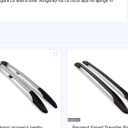
igura că aderă bine. Asigurați-vă că nicio apă nu ajunge în
inguri acoperis pentru
Peugeot Expert Traveller R