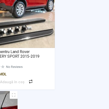
Evaluat la
0
din 5
Evaluat la
0
din 5
pentru Land Rover
ERY SPORT 2015-2019
Evaluat la
0
din 5
No Reviews
MDL
Adaugă în coș