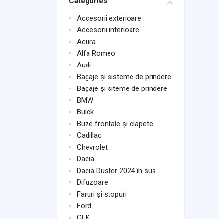
Categories
Accesorii exterioare
Accesorii interioare
Acura
Alfa Romeo
Audi
Bagaje și sisteme de prindere
Bagaje și siteme de prindere
BMW
Buick
Buze frontale și clapete
Cadillac
Chevrolet
Dacia
Dacia Duster 2024 în sus
Difuzoare
Faruri și stopuri
Ford
GLK