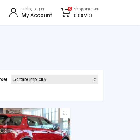
Hello, Log In
Shopping Cart
0
My Account
0.00
MDL
rder
Evaluat la
0
din 5
Evaluat la
0
din 5