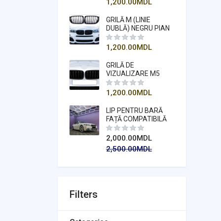
1,200.00
MDL
(2015-2018)
GRILĂ M (LINIE
DUBLĂ) NEGRU PIAN
COMPATIBILĂ
PENTRU SERIA X3
1,200.00
MDL
F25 2014-2018
GRILĂ DE
VIZUALIZARE M5
(RINCHI)
COMPATIBILĂ
1,200.00
MDL
PENTRU SERIA 5 F10
2011-2018
LIP PENTRU BARĂ
FAȚĂ COMPATIBILĂ
PENTRU SERIA 5 F10
MT - NEGRU PIAN
2,000.00
MDL
2,500.00
MDL
Filters