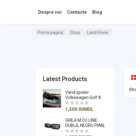
Despre noi
Contacte
Blog
Prima pagină
Shop
Land Rover
Latest Products
Sh
Vand spoiler
Volkswagen Golf 8
1,500.00
MDL
GRILĂ M CU LINIE
DUBLĂ, NEGRU PIAN,
COMPATIBILĂ
PENTRU X5-X6 F15