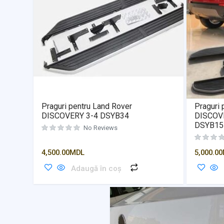
Praguri pentru Land Rover
Praguri 
DISCOVERY 3-4 DSYB34
DISCOV
DSYB15
No Reviews
4,500.00
MDL
5,000.00
Adaugă în coș