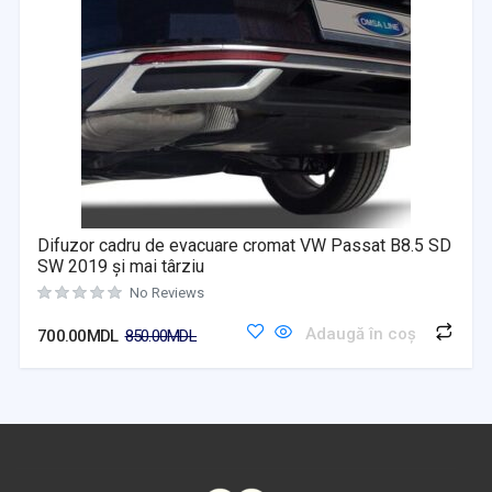
Difuzor cadru de evacuare cromat VW Passat B8.5 SD
SW 2019 și mai târziu
No Reviews
Adaugă în coș
700.00
MDL
850.00
MDL