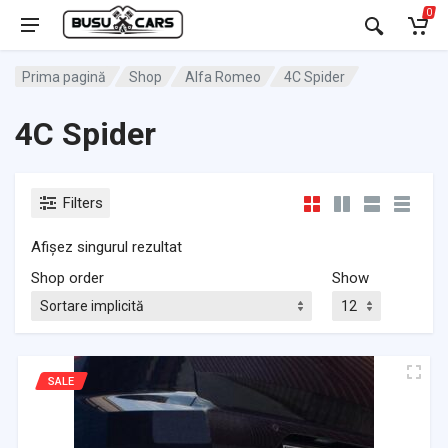
0
Prima pagină
Shop
Alfa Romeo
4C Spider
4C Spider
Filters
Afișez singurul rezultat
Shop order
Show
SALE