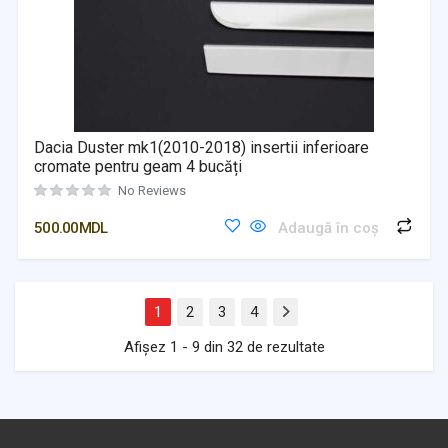
Dacia Duster mk1(2010-2018) insertii inferioare
cromate pentru geam 4 bucăți
No Reviews
500.00
MDL
Adaugă în coș
1
2
3
4
Next
Afișez 1 - 9 din 32 de rezultate