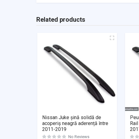
Related products
Nissan Juke șină solidă de
Peug
acoperiș neagră aderență între
Rail
2011-2019
2017
No Reviews