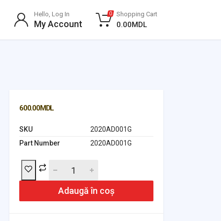
Hello, Log In
Shopping Cart
0
My Account
0.00
MDL
600.00
MDL
SKU
2020AD001G
Part Number
2020AD001G
Adaugă în coș