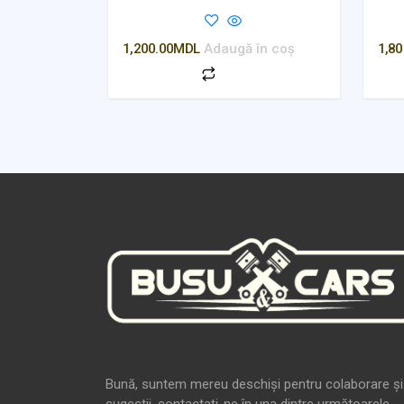
1,200.00
MDL
Adaugă în coș
1,80
Bună, suntem mereu deschiși pentru colaborare și