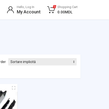
Hello, Log In
Shopping Cart
0
My Account
0.00
MDL
rder
Evaluat la
0
din 5
Evaluat la
0
din 5