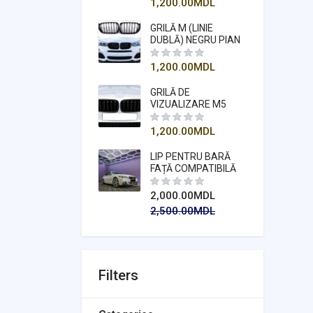
1,200.00
MDL
(2015-2018)
GRILĂ M (LINIE
DUBLĂ) NEGRU PIAN
COMPATIBILĂ
PENTRU SERIA X3
1,200.00
MDL
F25 2014-2018
GRILĂ DE
VIZUALIZARE M5
(RINCHI)
COMPATIBILĂ
1,200.00
MDL
PENTRU SERIA 5 F10
2011-2018
LIP PENTRU BARĂ
FAȚĂ COMPATIBILĂ
PENTRU SERIA 5 F10
MT - NEGRU PIAN
2,000.00
MDL
2,500.00
MDL
Filters