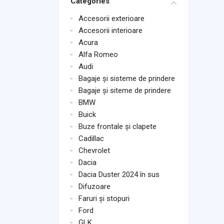
Categories
Accesorii exterioare
Accesorii interioare
Acura
Alfa Romeo
Audi
Bagaje și sisteme de prindere
Bagaje și siteme de prindere
BMW
Buick
Buze frontale și clapete
Cadillac
Chevrolet
Dacia
Dacia Duster 2024 în sus
Difuzoare
Faruri și stopuri
Ford
GLK