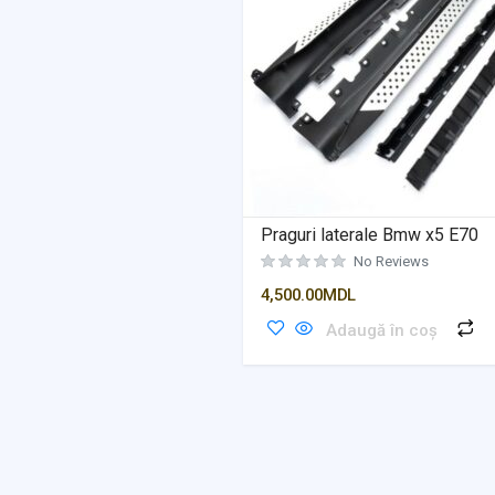
Praguri laterale Bmw x5 E70
No Reviews
4,500.00
MDL
Adaugă în coș