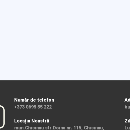
Număr de telefon
Ad
+373 0695 55 222
bu
Locația Noastră
Zi
mun.Chisinau str.Doina nr. 115, Chisinau,
Lu