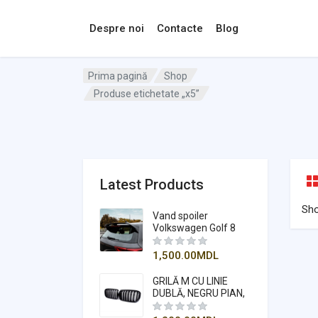
Despre noi
Contacte
Blog
Prima pagină
Shop
Produse etichetate „x5”
Latest Products
Sh
Vand spoiler
Volkswagen Golf 8
1,500.00
MDL
GRILĂ M CU LINIE
DUBLĂ, NEGRU PIAN,
COMPATIBILĂ
PENTRU X5-X6 F15