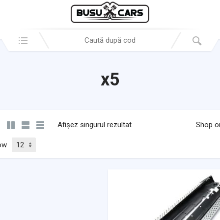
Search in:
x5
Afișez singurul rezultat
Shop o
ow