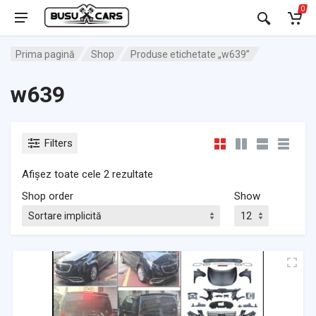
0
Prima pagină
Shop
Produse etichetate „w639”
w639
Filters
Afișez toate cele 2 rezultate
Shop order
Show