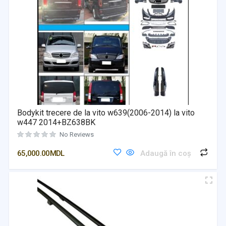
Bodykit trecere de la vito w639(2006-2014) la vito
w447 2014+BZ638BK
No Reviews
65,000.00
MDL
Adaugă în coș