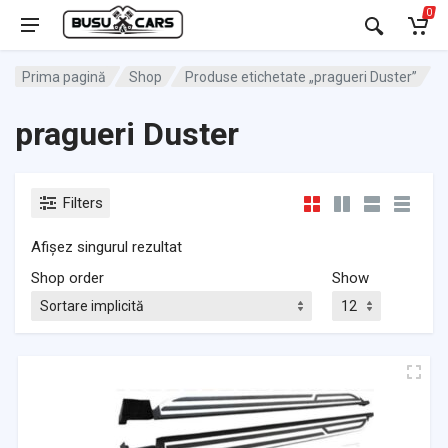
0
Prima pagină
Shop
Produse etichetate „pragueri Duster”
pragueri Duster
Filters
Afișez singurul rezultat
Shop order
Show