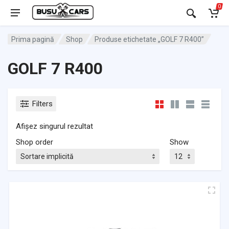
0
Prima pagină
Shop
Produse etichetate „GOLF 7 R400”
GOLF 7 R400
Filters
Afișez singurul rezultat
Shop order
Show