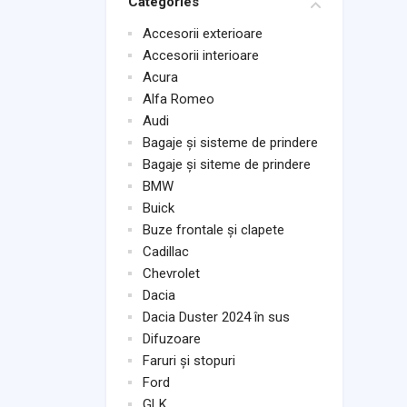
Categories
Accesorii exterioare
Accesorii interioare
Acura
Alfa Romeo
Audi
Bagaje și sisteme de prindere
Bagaje și siteme de prindere
BMW
Buick
Buze frontale și clapete
Cadillac
Chevrolet
Dacia
Dacia Duster 2024 în sus
Difuzoare
Faruri și stopuri
Ford
GLK