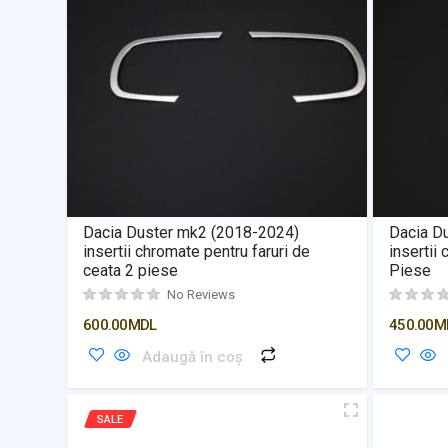
Dacia Duster mk2 (2018-2024)
Dacia D
insertii chromate pentru faruri de
insertii 
ceata 2 piese
Piese
No Reviews
600.00
MDL
450.00
M
Adaugă în coș
SALE