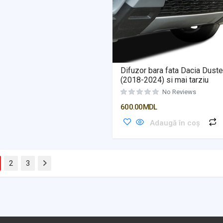
Difuzor bara fata Dacia Dust
(2018-2024) si mai tarziu
No Reviews
600.00
MDL
Adaugă în coș
2
3
Next