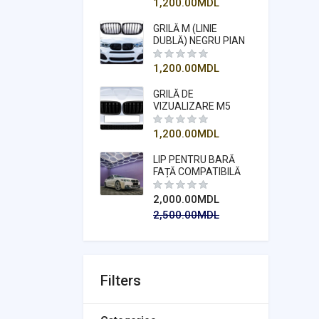
1,200.00
MDL
(2015-2018)
GRILĂ M (LINIE
DUBLĂ) NEGRU PIAN
COMPATIBILĂ
PENTRU SERIA X3
1,200.00
MDL
F25 2014-2018
GRILĂ DE
VIZUALIZARE M5
(RINCHI)
COMPATIBILĂ
1,200.00
MDL
PENTRU SERIA 5 F10
2011-2018
LIP PENTRU BARĂ
FAȚĂ COMPATIBILĂ
PENTRU SERIA 5 F10
MT - NEGRU PIAN
2,000.00
MDL
2,500.00
MDL
Filters