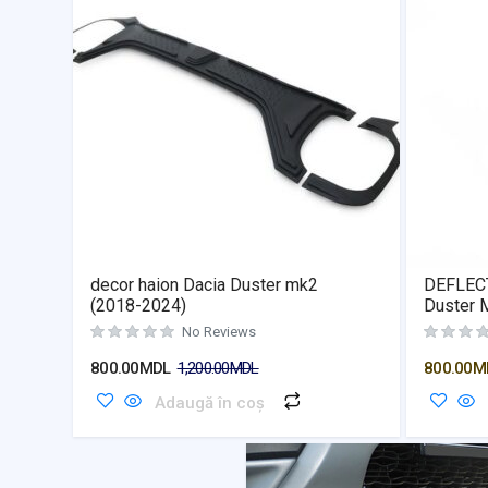
decor haion Dacia Duster mk2
DEFLECT
(2018-2024)
Duster 
No Reviews
800.00
MDL
1,200.00
MDL
800.00
M
Adaugă în coș