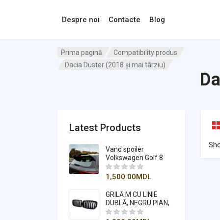
Despre noi
Contacte
Blog
Prima pagină
Compatibility produs
Dacia Duster (2018 și mai târziu)
Da
Latest Products
Sh
Vand spoiler
Volkswagen Golf 8
1,500.00
MDL
GRILĂ M CU LINIE
DUBLĂ, NEGRU PIAN,
COMPATIBILĂ
PENTRU X5-X6 F15