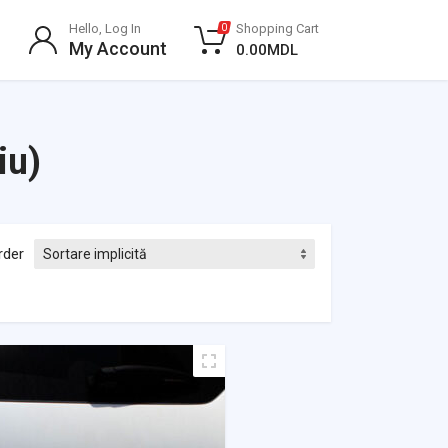
Hello, Log In
Shopping Cart
0
My Account
0.00
MDL
iu)
rder
Evaluat la
0
din 5
Evaluat la
0
din 5