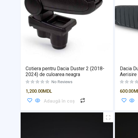
Cotiera pentru Dacia Duster 2 (2018-
Dacia D
2024) de culoarea neagra
Aerisire
No Reviews
1,200.00
MDL
600.00
M
Adaugă în coș