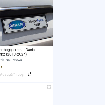
Evaluat la
0
din 5
Evaluat la
0
din 5
ortbagaj cromat Dacia
mk2 (2018-2024)
No Reviews
Evaluat la
0
din 5
DL
Adaugă în coș