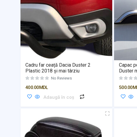
Cadru far ceață Dacia Duster 2
Capac p
Plastic 2018 și mai târziu
Duster 
No Reviews
400.00
MDL
500.00
M
Adaugă în coș