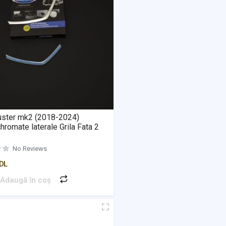
uster mk2 (2018-2024)
chromate laterale Grila Fata 2
No Reviews
DL
Adaugă în coș