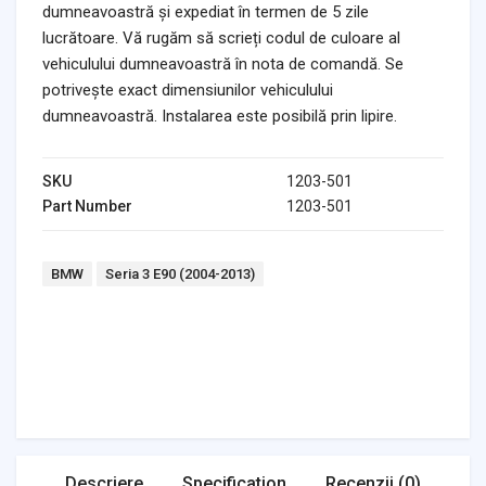
dumneavoastră și expediat în termen de 5 zile
lucrătoare. Vă rugăm să scrieți codul de culoare al
vehiculului dumneavoastră în nota de comandă. Se
potrivește exact dimensiunilor vehiculului
dumneavoastră. Instalarea este posibilă prin lipire.
SKU
1203-501
Part Number
1203-501
Tags:
BMW
Seria 3 E90 (2004-2013)
Headlights & Lighting
Interior Parts
Switches & Relays
Tires & Wheels
Tools & Garage
Clutches
Fuel Systems
Steering
Suspension
Body Parts
Transmission
Air Filters
Descriere
Specification
Recenzii (0)