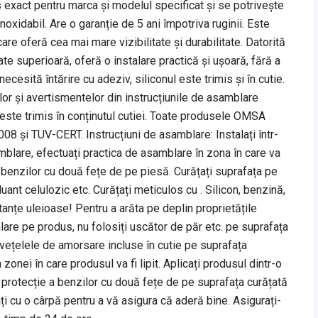
s exact pentru marca și modelul specificat și se potrivește
inoxidabil. Are o garanție de 5 ani împotriva ruginii. Este
care oferă cea mai mare vizibilitate și durabilitate. Datorită
ate superioară, oferă o instalare practică și ușoară, fără a
ecesită întărire cu adeziv, siliconul este trimis și în cutie.
lor și avertismentelor din instrucțiunile de asamblare
) este trimis în conținutul cutiei. Toate produsele OMSA
08 și TUV-CERT. Instrucțiuni de asamblare: Instalați într-
mblare, efectuați practica de asamblare în zona în care va
a benzilor cu două fețe de pe piesă. Curățați suprafața pe
iluant celulozic etc. Curățați meticulos cu . Silicon, benzină,
tanțe uleioase! Pentru a arăta pe deplin proprietățile
lare pe produs, nu folosiți uscător de păr etc. pe suprafața
ervețelele de amorsare incluse în cutie pe suprafața
ra zonei în care produsul va fi lipit. Aplicați produsul dintr-o
protecție a benzilor cu două fețe de pe suprafața curățată
ați cu o cârpă pentru a vă asigura că aderă bine. Asigurați-