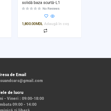
solidă baza scurtă-L1
No Reviews
Evaluat la
0
din 5
1,800.00
MDL
Adaugă în coș
resa de Email
suandcars@gmail.com
lele de lucru
ni - Vineri : 09:00-18:00
mbata 09:00 - 14:00
minică zi liberă