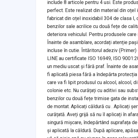
include 8 articole pentru 4 usi. Este produ
perfect. Este realizat din material din oțel 
fabricat din oțel inoxidabil 304 de clasa I, 
benzilor sale acrilice cu două fețe de calit
deteriora vehiculul. Pentru produsele care n
Înainte de asamblare, acordați atenție pași
incluse în cutie. Întăritorul adeziv (Primer
LINE au certificate ISO 16949, ISO 9001:20
un mediu uscat și fără praf. Înainte de asa
fi aplicată piesa fără a îndepărta protecți
care va fi lipit produsul cu alcool, alcool, d
colonie etc. Nu curățați cu aditivi sau subs
benzilor cu două fețe trimise gata de insta
de montat. Aplicați căldură cu . Aplicați ș
curățată. Aveți grijă să nu îl aplicați în afa
singură mișcare, îndepărtând suprafața de 
și aplicată la căldură. După aplicare, apăs