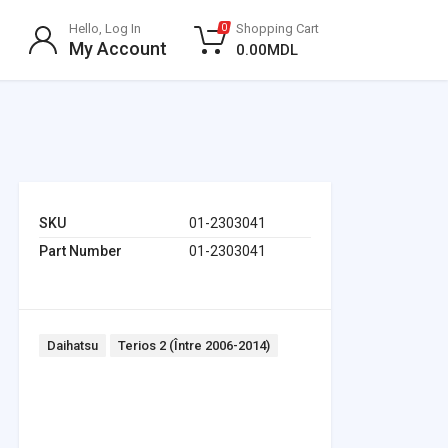
Hello, Log In
Shopping Cart
0
My Account
0.00
MDL
SKU
01-2303041
Part Number
01-2303041
Tags:
Daihatsu
Terios 2 (Între 2006-2014)
Headlights & Lighting
Interior Parts
Switches & Relays
Tires & Wheels
Tools & Garage
Clutches