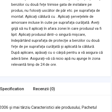
benzilor cu două fețe trimise gata de instalare pe
produs, nu folosiți uscător de păr etc. pe suprafața de
montat. Aplicați căldură cu . Aplicați șervețelele de
amorsare incluse în cutie pe suprafața curățată. Aveți
grijă să nu îl aplicați în afara zonei în care produsul va fi
lipit. Aplicați produsul dintr-o singură mișcare,
îndepărtând suprafața de protecție a benzilor cu două
fețe de pe suprafața curățată și aplicată la căldură.
După aplicare, apăsați cu o cârpă pentru a vă asigura că
aderă bine. Asigurați-vă că nicio apă nu ajunge în zona
relevantă timp de 24 de ore.
Specification
Recenzii (0)
006 și mai târziu Caracteristici ale produsului; Pachetul