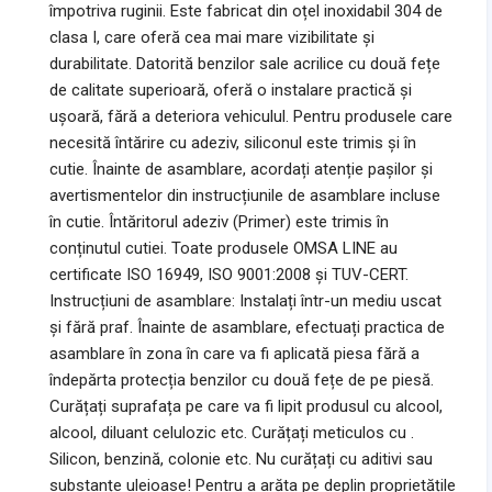
împotriva ruginii. Este fabricat din oțel inoxidabil 304 de
clasa I, care oferă cea mai mare vizibilitate și
durabilitate. Datorită benzilor sale acrilice cu două fețe
de calitate superioară, oferă o instalare practică și
ușoară, fără a deteriora vehiculul. Pentru produsele care
necesită întărire cu adeziv, siliconul este trimis și în
cutie. Înainte de asamblare, acordați atenție pașilor și
avertismentelor din instrucțiunile de asamblare incluse
în cutie. Întăritorul adeziv (Primer) este trimis în
conținutul cutiei. Toate produsele OMSA LINE au
certificate ISO 16949, ISO 9001:2008 și TUV-CERT.
Instrucțiuni de asamblare: Instalați într-un mediu uscat
și fără praf. Înainte de asamblare, efectuați practica de
asamblare în zona în care va fi aplicată piesa fără a
îndepărta protecția benzilor cu două fețe de pe piesă.
Curățați suprafața pe care va fi lipit produsul cu alcool,
alcool, diluant celulozic etc. Curățați meticulos cu .
Silicon, benzină, colonie etc. Nu curățați cu aditivi sau
substanțe uleioase! Pentru a arăta pe deplin proprietățile