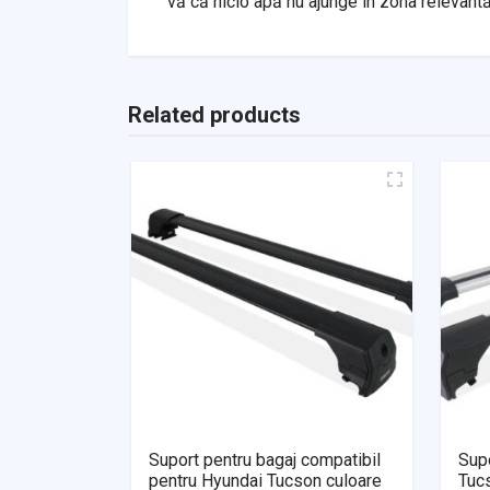
vă că nicio apă nu ajunge în zona relevant
Related products
Suport pentru bagaj compatibil
Supo
pentru Hyundai Tucson culoare
Tuc