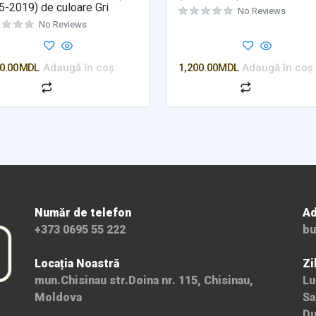
-2019) de culoare Gri
No Reviews
No Reviews
0.00
MDL
Adaugă în coș
1,200.00
MDL
Adaugă în coș
Număr de telefon
Ad
+373 0695 55 222
bu
Locația Noastră
Zi
mun.Chisinau str.Doina nr. 115, Chisinau,
Lu
Moldova
Sa
Du