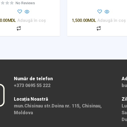
No Reviews
0.00
MDL
Adaugă în coș
1,500.00
MDL
Adaugă în coș
Număr de telefon
Ad
+373 0695 55 222
bu
Locația Noastră
Zi
mun.Chisinau str.Doina nr. 115, Chisinau,
Lu
Moldova
Sa
Du