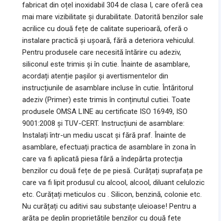
fabricat din oțel inoxidabil 304 de clasa I, care oferă cea
mai mare vizibilitate și durabilitate. Datorită benzilor sale
acrilice cu două fețe de calitate superioară, oferă o
instalare practică și ușoară, fără a deteriora vehiculul.
Pentru produsele care necesită întărire cu adeziv,
siliconul este trimis și în cutie. Înainte de asamblare,
acordați atenție pașilor și avertismentelor din
instrucțiunile de asamblare incluse în cutie. Întăritorul
adeziv (Primer) este trimis în conținutul cutiei. Toate
produsele OMSA LINE au certificate ISO 16949, ISO
9001:2008 și TUV-CERT. Instrucțiuni de asamblare:
Instalați într-un mediu uscat și fără praf. Înainte de
asamblare, efectuați practica de asamblare în zona în
care va fi aplicată piesa fără a îndepărta protecția
benzilor cu două fețe de pe piesă. Curățați suprafața pe
care va fi lipit produsul cu alcool, alcool, diluant celulozic
etc. Curățați meticulos cu . Silicon, benzină, colonie etc.
Nu curățați cu aditivi sau substanțe uleioase! Pentru a
arăta pe deplin proprietățile benzilor cu două fețe