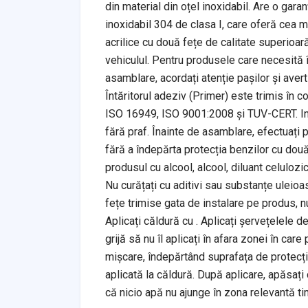
din material din oțel inoxidabil. Are o garan
inoxidabil 304 de clasa I, care oferă cea ma
acrilice cu două fețe de calitate superioară
vehiculul. Pentru produsele care necesită în
asamblare, acordați atenție pașilor și avert
Întăritorul adeziv (Primer) este trimis în 
ISO 16949, ISO 9001:2008 și TUV-CERT. Inst
fără praf. Înainte de asamblare, efectuați 
fără a îndepărta protecția benzilor cu două 
produsul cu alcool, alcool, diluant celulozic
Nu curățați cu aditivi sau substanțe uleioa
fețe trimise gata de instalare pe produs, n
Aplicați căldură cu . Aplicați șervețelele d
grijă să nu îl aplicați în afara zonei în care
mișcare, îndepărtând suprafața de protecți
aplicată la căldură. După aplicare, apăsați
că nicio apă nu ajunge în zona relevantă t