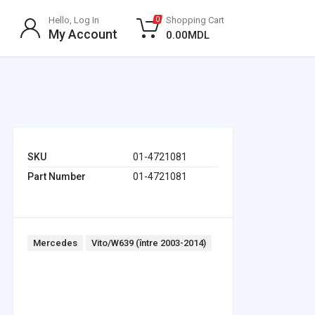
Hello, Log In
Shopping Cart
0
My Account
0.00
MDL
SKU
01-4721081
Part Number
01-4721081
Tags:
Mercedes
Vito/W639 (între 2003-2014)
Headlights & Lighting
Interior Parts
Switches & Relays
Tires & Wheels
Tools & Garage
Clutches