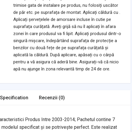
trimise gata de instalare pe produs, nu folosiți uscător
de păr etc. pe suprafața de montat. Aplicați căldură cu .
Aplicați șervețelele de amorsare incluse în cutie pe
suprafața curățată. Aveți grijă să nu îl aplicați în afara
zonei în care produsul va fi lipit. Aplicați produsul dintr-o
singură mișcare, îndepărtând suprafața de protecție a
benzilor cu două fețe de pe suprafața curățată și
aplicată la căldură. După aplicare, apăsați cu o cârpă
pentru a vă asigura că aderă bine. Asigurați-vă că nicio
apă nu ajunge în zona relevantă timp de 24 de ore.
Specification
Recenzii (0)
racteristici Produs Intre 2003-2014; Pachetul contine 7
 modelul specificat și se potrivește perfect. Este realizat