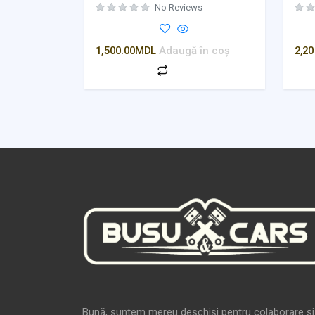
No Reviews
1,500.00
MDL
Adaugă în coș
2,20
Bună, suntem mereu deschiși pentru colaborare și