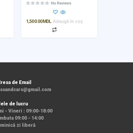
No Reviews
Evaluat la
0
din 5
1,500.00
MDL
Adaugă în coș
resa de Email
suandcars@gmail.com
lele de lucru
ni - Vineri : 09:00-18:00
mbata 09:00 - 14:00
minică zi liberă