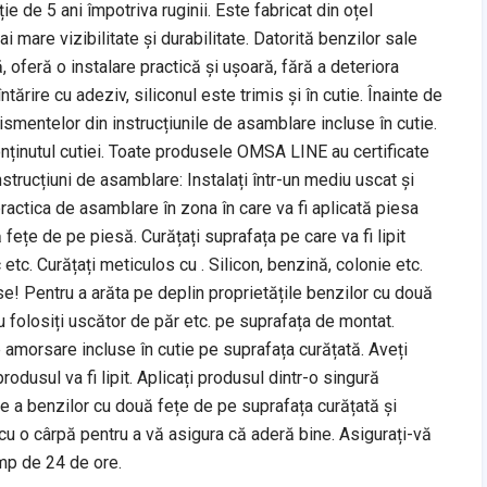
ție de 5 ani împotriva ruginii. Este fabricat din oțel
i mare vizibilitate și durabilitate. Datorită benzilor sale
, oferă o instalare practică și ușoară, fără a deteriora
tărire cu adeziv, siliconul este trimis și în cutie. Înainte de
ismentelor din instrucțiunile de asamblare incluse în cutie.
conținutul cutiei. Toate produsele OMSA LINE au certificate
rucțiuni de asamblare: Instalați într-un mediu uscat și
practica de asamblare în zona în care va fi aplicată piesa
fețe de pe piesă. Curățați suprafața pe care va fi lipit
 etc. Curățați meticulos cu . Silicon, benzină, colonie etc.
se! Pentru a arăta pe deplin proprietățile benzilor cu două
u folosiți uscător de păr etc. pe suprafața de montat.
e amorsare incluse în cutie pe suprafața curățată. Aveți
 produsul va fi lipit. Aplicați produsul dintr-o singură
e a benzilor cu două fețe de pe suprafața curățată și
 cu o cârpă pentru a vă asigura că aderă bine. Asigurați-vă
imp de 24 de ore.