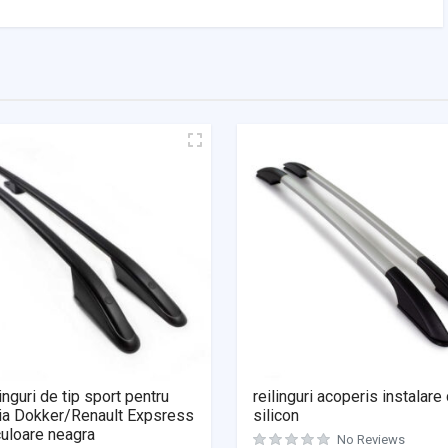
inguri de tip sport pentru
reilinguri acoperis instalare
ia Dokker/Renault Expsress
silicon
uloare neagra
No Reviews