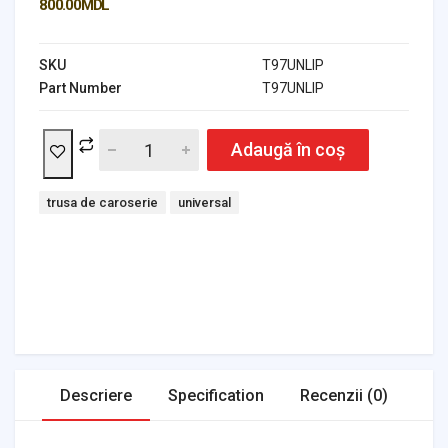
800.00
MDL
SKU
T97UNLIP
Part Number
T97UNLIP
Adaugă în coș
Tags:
trusa de caroserie
universal
Headlights & Lighting
Interior Parts
Switches & Relays
Tires & Wheels
Tools & Garage
Clutches
Fuel Systems
Steering
Suspension
Body Parts
Transmission
Air Filters
Descriere
Specification
Recenzii (0)