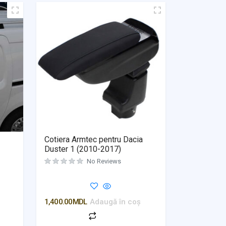
Cotiera Armtec pentru Dacia
Duster 1 (2010-2017)
No Reviews
Evaluat la
0
din 5
1,400.00
MDL
Adaugă în coș