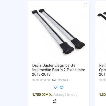
Dacia Duster Elegance Gri
Reil
Intermediar Esarfa 2 Piese Intre
Qash
2013-2018
201
No Reviews
1,700.00
MDL
Adaugă în coș
1,50