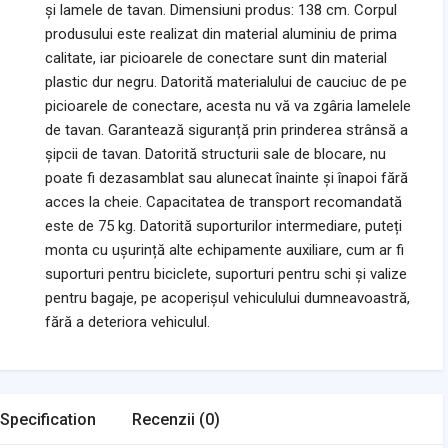
și lamele de tavan. Dimensiuni produs: 138 cm. Corpul
produsului este realizat din material aluminiu de prima
calitate, iar picioarele de conectare sunt din material
plastic dur negru. Datorită materialului de cauciuc de pe
picioarele de conectare, acesta nu vă va zgâria lamelele
de tavan. Garantează siguranță prin prinderea strânsă a
șipcii de tavan. Datorită structurii sale de blocare, nu
poate fi dezasamblat sau alunecat înainte și înapoi fără
acces la cheie. Capacitatea de transport recomandată
este de 75 kg. Datorită suporturilor intermediare, puteți
monta cu ușurință alte echipamente auxiliare, cum ar fi
suporturi pentru biciclete, suporturi pentru schi și valize
pentru bagaje, pe acoperișul vehiculului dumneavoastră,
fără a deteriora vehiculul.
Specification
Recenzii (0)