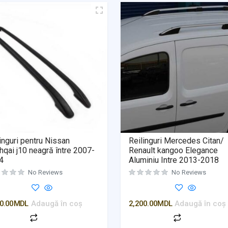
inguri pentru Nissan
Reilinguri Mercedes Citan/
qai j10 neagră între 2007-
Renault kangoo Elegance
4
Aluminiu Intre 2013-2018
No Reviews
No Reviews
0.00
MDL
Adaugă în coș
2,200.00
MDL
Adaugă în coș