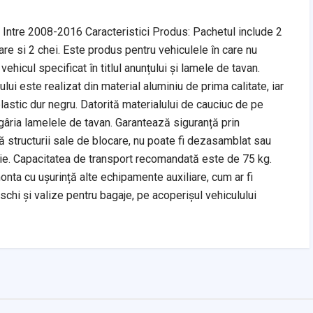
 Intre 2008-2016 Caracteristici Produs: Pachetul include 2
ctare si 2 chei. Este produs pentru vehiculele în care nu
ehicul specificat în titlul anunțului și lamele de tavan.
i este realizat din material aluminiu de prima calitate, iar
lastic dur negru. Datorită materialului de cauciuc de pe
gâria lamelele de tavan. Garantează siguranță prin
tă structurii sale de blocare, nu poate fi dezasamblat sau
heie. Capacitatea de transport recomandată este de 75 kg.
onta cu ușurință alte echipamente auxiliare, cum ar fi
 schi și valize pentru bagaje, pe acoperișul vehiculului