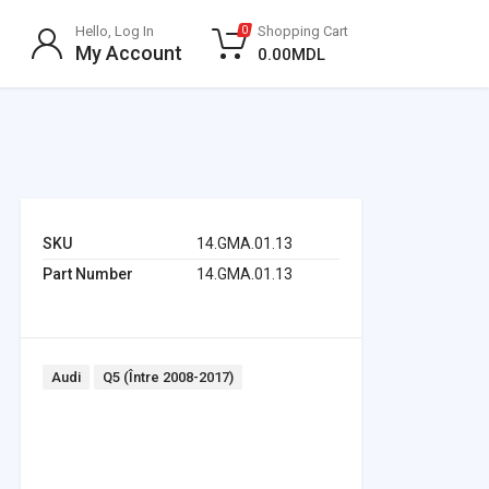
Hello, Log In
Shopping Cart
0
My Account
0.00
MDL
SKU
14.GMA.01.13
Part Number
14.GMA.01.13
Tags:
Audi
Q5 (Între 2008-2017)
Headlights & Lighting
Interior Parts
Switches & Relays
Tires & Wheels
Tools & Garage
Clutches