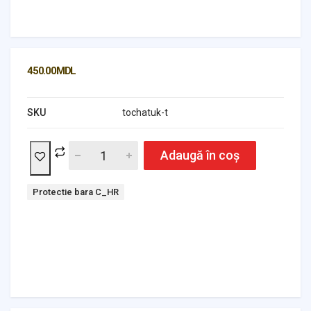
450.00
MDL
SKU
tochatuk-t
Adaugă în coș
Tag:
Protectie bara C_HR
Headlights & Lighting
Interior Parts
Switches & Relays
Tires & Wheels
Tools & Garage
Clutches
Fuel Systems
Steering
Suspension
Body Parts
Transmission
Air Filters