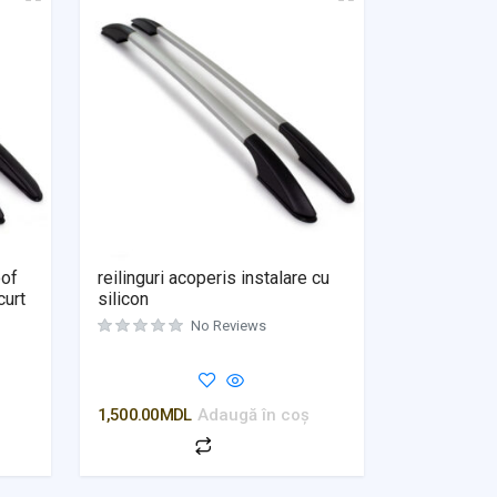
oof
reilinguri acoperis instalare cu
curt
silicon
No Reviews
Evaluat la
0
din 5
1,500.00
MDL
Adaugă în coș