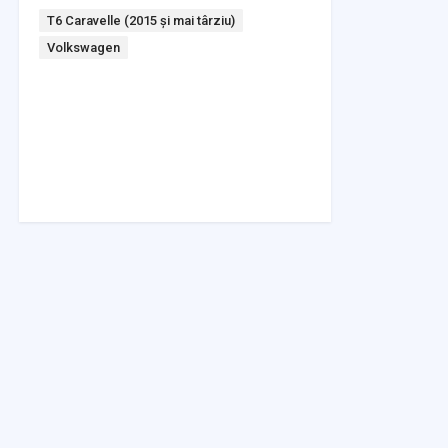
Tags:
T6 Caravelle (2015 și mai târziu)
Volkswagen
Headlights & Lighting
Interior Parts
Switches & Relays
Tires & Wheels
Tools & Garage
Clutches
Fuel Systems
Steering
Suspension
Body Parts
Transmission
Air Filters