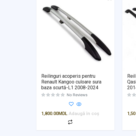
Reilinguri acoperis pentru
Reil
Renault Kangoo culoare sura
Qash
baza scurtă-L1 2008-2024
201
No Reviews
1,800.00
MDL
Adaugă în coș
1,50