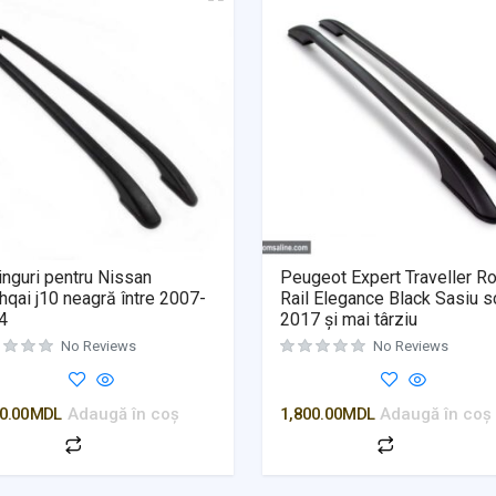
inguri pentru Nissan
Peugeot Expert Traveller R
qai j10 neagră între 2007-
Rail Elegance Black Sasiu s
4
2017 și mai târziu
No Reviews
No Reviews
0.00
MDL
Adaugă în coș
1,800.00
MDL
Adaugă în coș