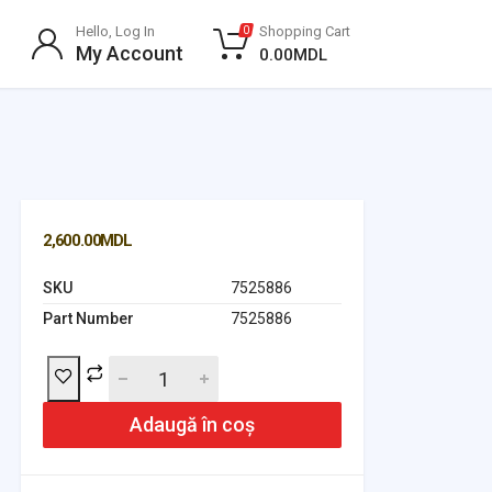
Hello, Log In
Shopping Cart
0
My Account
0.00
MDL
2,600.00
MDL
SKU
7525886
Part Number
7525886
Adaugă în coș