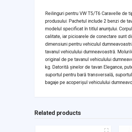
Reilinguri pentru VW T5/T6 Caravelle de tip
produsului: Pachetul include 2 benzi de ta
modelul specificat în titlul anunțului. Corp
calitate, iar picioarele de conectare sunt d
dimensiuni pentru vehiculul dumneavoastră
tavanul vehiculului dumneavoastră. Moluril
original de pe tavanul vehiculului dumnea
kg. Datorită șinelor de tavan Elegance, put
suportul pentru bară transversală, suportul 
bagaje pe acoperișul vehiculului dumneavoa
Related products