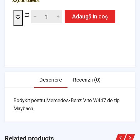
32,000.00
MDL
Adaugă în coș
Headlights & Lighting
Interior Parts
Switches & Relays
Tires & Wheels
Tools & Garage
Clutches
Fuel Systems
Steering
Suspension
Body Parts
Transmission
Air Filters
Descriere
Recenzii (0)
Bodykit pentru Mercedes-Benz Vito W447 de tip
Maybach
Related products