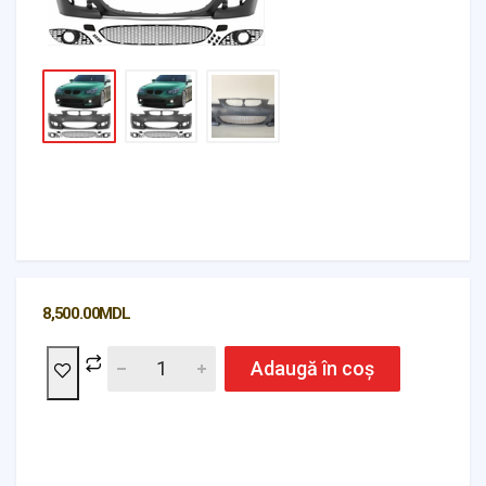
8,500.00
MDL
Adaugă în coș
Headlights & Lighting
Interior Parts
Switches & Relays
Tires & Wheels
Tools & Garage
Clutches
Fuel Systems
Steering
Suspension
Body Parts