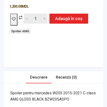
1,200.00
MDL
Adaugă în coș
Tag:
Spolier AMG
Headlights & Lighting
Interior Parts
Switches & Relays
Tires & Wheels
Tools & Garage
Clutches
Fuel Systems
Steering
Suspension
Body Parts
Transmission
Air Filters
Descriere
Recenzii (0)
Spoiler pentru mercedes W205 2015-2021 C-class
AMG GLOSS BLACK BZW205ASPO