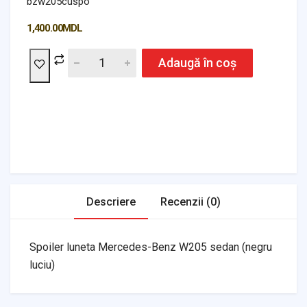
bzw205cuspo
1,400.00
MDL
Adaugă în coș
Headlights & Lighting
Interior Parts
Switches & Relays
Tires & Wheels
Tools & Garage
Clutches
Fuel Systems
Steering
Suspension
Body Parts
Transmission
Air Filters
Descriere
Recenzii (0)
Spoiler luneta Mercedes-Benz W205 sedan (negru
luciu)