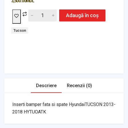
3,500.00
MDL
Adaugă în coș
Tag:
Tucson
Headlights & Lighting
Interior Parts
Switches & Relays
Tires & Wheels
Tools & Garage
Clutches
Fuel Systems
Steering
Suspension
Body Parts
Transmission
Air Filters
Descriere
Recenzii (0)
Inserti bamper fata si spate HyundaiTUCSON 2013-
2018 HYTUOATK