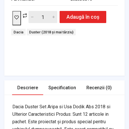
Adaugă în coș
Tags:
Dacia
Duster (2018 și mai târziu)
Headlights & Lighting
Interior Parts
Switches & Relays
Tires & Wheels
Tools & Garage
Clutches
Fuel Systems
Steering
Suspension
Body Parts
Transmission
Air Filters
Descriere
Specification
Recenzii (0)
Dacia Duster Set Aripa si Usa Dodik Abs 2018 si
Ulterior Caracteristici Produs: Sunt 12 articole in
pachet. Este proiectat și produs special pentru