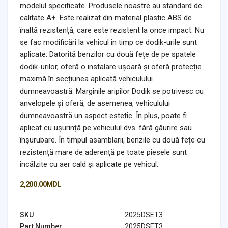
modelul specificate. Produsele noastre au standard de
calitate A+. Este realizat din material plastic ABS de
înaltă rezistență, care este rezistent la orice impact. Nu
se fac modificări la vehicul în timp ce dodik-urile sunt
aplicate. Datorită benzilor cu două fețe de pe spatele
dodik-urilor, oferă o instalare ușoară și oferă protecție
maximă în secțiunea aplicată vehiculului
dumneavoastră. Marginile aripilor Dodik se potrivesc cu
anvelopele și oferă, de asemenea, vehiculului
dumneavoastră un aspect estetic. În plus, poate fi
aplicat cu ușurință pe vehiculul dvs. fără găurire sau
înșurubare. În timpul asamblarii, benzile cu două fețe cu
rezistență mare de aderență pe toate piesele sunt
încălzite cu aer cald și aplicate pe vehicul.
2,200.00
MDL
SKU
2025DSET3
Part Number
2025DSET3