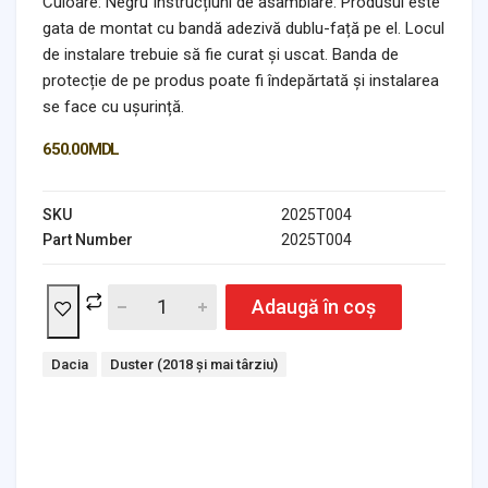
Culoare: Negru Instrucțiuni de asamblare: Produsul este
gata de montat cu bandă adezivă dublu-față pe el. Locul
de instalare trebuie să fie curat și uscat. Banda de
protecție de pe produs poate fi îndepărtată și instalarea
se face cu ușurință.
650.00
MDL
SKU
2025T004
Part Number
2025T004
Adaugă în coș
Tags:
Dacia
Duster (2018 și mai târziu)
Headlights & Lighting
Interior Parts
Switches & Relays
Tires & Wheels
Tools & Garage
Clutches
Fuel Systems
Steering
Suspension
Body Parts