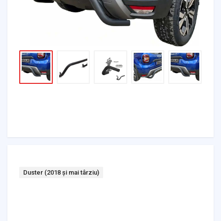
Tag:
Duster (2018 și mai târziu)
Headlights & Lighting
Interior Parts
Switches & Relays
Tires & Wheels
Tools & Garage
Clutches
Fuel Systems
Steering
Suspension
Body Parts