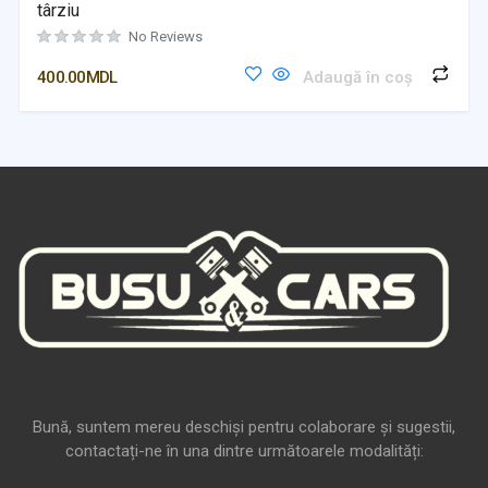
târziu
No Reviews
400.00
MDL
Adaugă în coș
Bună, suntem mereu deschiși pentru colaborare și sugestii,
contactați-ne în una dintre următoarele modalități: