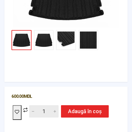
600.00
MDL
Adaugă în coș
Headlights & Lighting
Interior Parts
Switches & Relays