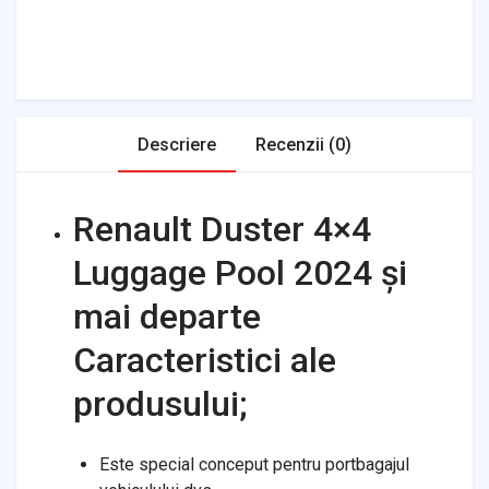
Tires & Wheels
Tools & Garage
Clutches
Fuel Systems
Steering
Suspension
Body Parts
Transmission
Air Filters
Descriere
Recenzii (0)
Renault Duster 4×4
Luggage Pool 2024 și
mai departe
Caracteristici ale
produsului;
Este special conceput pentru portbagajul