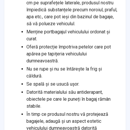
cm pe suprafețele laterale, produsul nostru
împiedică substanțele precum noroiul, praful,
apa etc., care pot ieși din bazinul de bagaje,
să vă polueze vehiculul.
Menține portbagajul vehiculului ordonat și
curat.
Oferă protecție împotriva petelor care pot
apărea pe tapițeria vehiculului
dumneavoastră.
Nu se rupe și nu se întărește la frig și
căldură.
Se spală și se usucă ușor.
Datorită materialului său antiderapant,
obiectele pe care le puneți în bagaj rămân
stabile.
În timp ce produsul nostru vă protejează
bagajele, adaugă și un aspect estetic
vehiculului dumneavoastră datorită