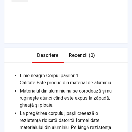
Headlights & Lighting
Interior Parts
Switches & Relays
Tires & Wheels
Tools & Garage
Clutches
Fuel Systems
Steering
Suspension
Body Parts
Transmission
Air Filters
Descriere
Recenzii (0)
Linie neagră Corpul pașilor 1.
Calitate Este produs din material de aluminiu.
Materialul din aluminiu nu se corodează și nu
ruginește atunci când este expus la zăpadă,
gheață și ploaie.
La pregătirea corpului, pașii creează o
rezistență ridicată datorită formei date
materialului din aluminiu. Pe lângă rezistența