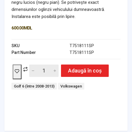
negru lucios (negru pian). Se potrivește exact
dimensiunilor oglinzii vehiculului dumneavoastră.
Instalarea este posibilă prin lipire.
600.00
MDL
SKU
T7518111SP
Part Number
T7518111SP
Adaugă în coș
Tags:
Golf 6 (între 2008-2013)
Volkswagen
Headlights & Lighting
Interior Parts
Switches & Relays
Tires & Wheels
Tools & Garage
Clutches
Fuel Systems
Steering
Suspension
Body Parts
Transmission
Air Filters