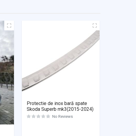
Protectie de inox bară spate
Skoda Superb mk3(2015-2024)
Evaluat la
0
din 5
No Reviews