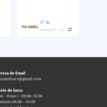
ș
750.00
MDL
Adaugă în coș
resa de Email
suandcars@gmail.com
lele de lucru
ni - Vineri : 09:00-18:00
mbata 09:00 - 14:00