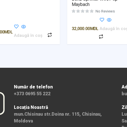
Maybach
No Reviews
32,000.00
MDL
Adaugă în co
.00
MDL
Adaugă în coș
Număr de telefon
Ad
+373 0695 55 222
bu
Locația Noastră
Zi
mun.Chisinau str.Doina nr. 115, Chisinau,
Lu
Moldova
Sa