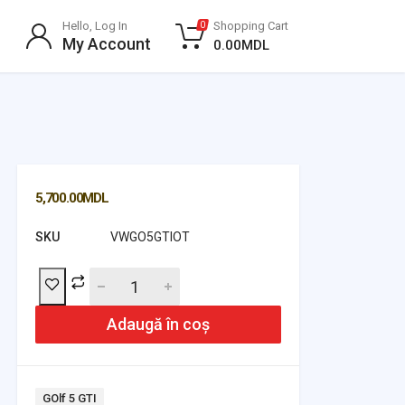
Hello, Log In
Shopping Cart
0
My Account
0.00
MDL
5,700.00
MDL
SKU
VWGO5GTIOT
Adaugă în coș
Tag:
GOlf 5 GTI