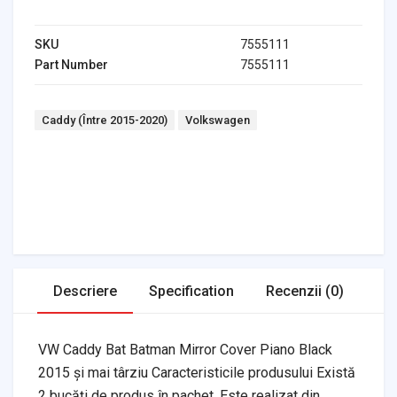
SKU
7555111
Part Number
7555111
Tags:
Caddy (Între 2015-2020)
Volkswagen
Headlights & Lighting
Interior Parts
Switches & Relays
Tires & Wheels
Tools & Garage
Clutches
Fuel Systems
Steering
Suspension
Body Parts
Transmission
Air Filters
Descriere
Specification
Recenzii (0)
VW Caddy Bat Batman Mirror Cover Piano Black
2015 și mai târziu Caracteristicile produsului Există
2 bucăți de produs în pachet. Este realizat din