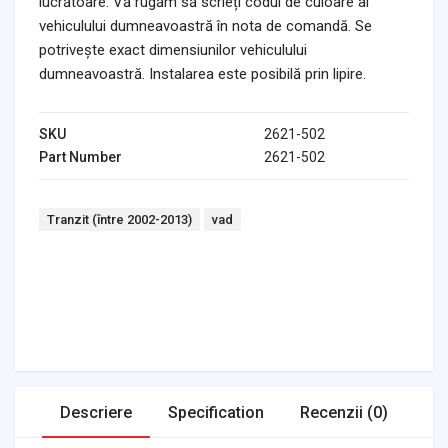
lucrătoare. Vă rugăm să scrieți codul de culoare al
vehiculului dumneavoastră în nota de comandă. Se
potrivește exact dimensiunilor vehiculului
dumneavoastră. Instalarea este posibilă prin lipire.
SKU
2621-502
Part Number
2621-502
Tags:
Tranzit (între 2002-2013)
vad
Headlights & Lighting
Interior Parts
Switches & Relays
Tires & Wheels
Tools & Garage
Clutches
Fuel Systems
Steering
Suspension
Body Parts
Transmission
Air Filters
Descriere
Specification
Recenzii (0)