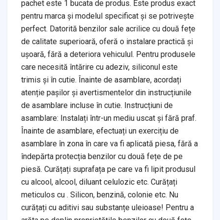
pachet este 1 bucata de produs. Este produs exact
pentru marca și modelul specificat și se potrivește
perfect. Datorită benzilor sale acrilice cu două fețe
de calitate superioară, oferă o instalare practică și
ușoară, fără a deteriora vehiculul. Pentru produsele
care necesită întărire cu adeziv, siliconul este
trimis și în cutie. Înainte de asamblare, acordați
atenție pașilor și avertismentelor din instrucțiunile
de asamblare incluse în cutie. Instrucțiuni de
asamblare: Instalați într-un mediu uscat și fără praf.
Înainte de asamblare, efectuați un exercițiu de
asamblare în zona în care va fi aplicată piesa, fără a
îndepărta protecția benzilor cu două fețe de pe
piesă. Curățați suprafața pe care va fi lipit produsul
cu alcool, alcool, diluant celulozic etc. Curățați
meticulos cu . Silicon, benzină, colonie etc. Nu
curățați cu aditivi sau substanțe uleioase! Pentru a