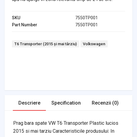
SKU
7550TP001
Part Number
7550TP001
Tags:
T6 Transporter (2015 și mai târziu)
Volkswagen
Headlights & Lighting
Interior Parts
Switches & Relays
Tires & Wheels
Tools & Garage
Clutches
Fuel Systems
Steering
Suspension
Body Parts
Transmission
Air Filters
Descriere
Specification
Recenzii (0)
Prag bara spate VW T6 Transporter Plastic lucios
2015 si mai tarziu Caracteristicile produsului: In