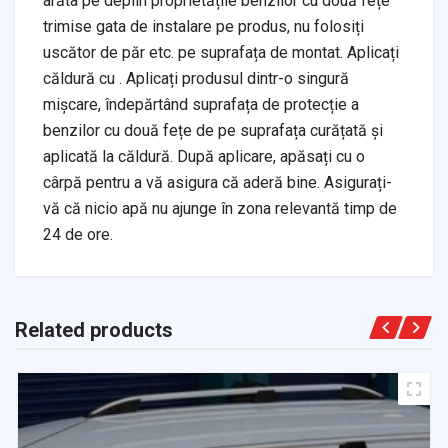
arăta pe deplin proprietățile benzilor cu două fețe
trimise gata de instalare pe produs, nu folosiți
uscător de păr etc. pe suprafața de montat. Aplicați
căldură cu . Aplicați produsul dintr-o singură
mișcare, îndepărtând suprafața de protecție a
benzilor cu două fețe de pe suprafața curățată și
aplicată la căldură. După aplicare, apăsați cu o
cârpă pentru a vă asigura că aderă bine. Asigurați-
vă că nicio apă nu ajunge în zona relevantă timp de
24 de ore.
Related products