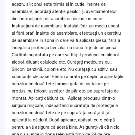
adeziv, siliconul este trimis și în cutie. Înainte de
asamblare, acordați atenție pașilor și avertismentelor
din instrucțiunile de asamblare incluse în cutie.
Instrucțiuni de asamblare: Instalați într-un mediu uscat
și fără praf. Înainte de asamblare, efectuați un exercițiu
de asamblare în zona în care va fi aplicată piesa, fără a
îndepărta protecția benzilor cu două fețe de pe piesă.
Curățați suprafața pe care va fi lipit produsul cu alcool,
alcool, diluant celulozic etc. Curățați meticulos cu .
Silicon, benzină, colonie etc. Nu curățați cu aditivi sau
substanțe uleioase! Pentru a arăta pe deplin proprietățile
benzilor cu două fețe trimise gata de instalare pe
produs, nu folosiți uscător de păr etc. pe suprafața de
montat. Aplicați căldură cu . Aplicați produsul dintr-o
singură mișcare, îndepărtând suprafața de protecție a
benzilor cu două fețe de pe suprafața curățată și
aplicată la căldură. După aplicare, apăsați cu o cârpă
pentru a vă asigura că aderă bine. Asigurați-vă că nicio
apă nu ajunge în zona relevantă timp de 24 de ore.