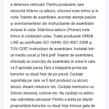
a deteriora vehiculul. Pentru produsele care
necesită întărire cu adeziv, siliconul este trimis și în
cutie. Înainte de asamblare, acordați atenție pașilor
și avertismentelor din instrucțiunile de asamblare
incluse în cutie. Întăritorul adeziv (Primer) este
trimis în conținutul cutiei. Toate produsele OMSA
LINE au certificate ISO 16949, ISO 9001:2008 și
TUV-CERT. Instrucțiuni de asamblare: Instalați într-
un mediu uscat și fără praf. Înainte de asamblare,
efectuați un exercițiu de asamblare în zona în care
va fi aplicată piesa, fără a îndepărta protecția
benzilor cu două fețe de pe piesă. Curățați
suprafața pe care va fi lipit produsul cu alcool,
alcool, diluant celulozic etc. Curățați meticulos cu .
Silicon, benzină, colonie etc. Nu curățați cu aditivi
sau substanțe uleioase! Pentru a arăta pe deplin
proprietățile benzilor cu două fețe trimise gata de