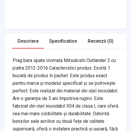
Tires & Wheels
Tools & Garage
Clutches
Fuel Systems
Steering
Suspension
Body Parts
Transmission
Air Filters
Descriere
Specification
Recenzii (0)
Prag bara spate cromata Mitsubishi Outlander 3 cu
piatra 2012-2016 Caracteristici produs: Există 1
bucată de produs în pachet. Este produs exact
pentru marca și modelul specificat și se potrivește
perfect. Este realizat din material din oțel inoxidabil.
Are o garanție de 5 ani împotriva ruginii. Este
fabricat din oțel inoxidabil 304 de clasa I, care oferă
cea mai mare vizibilitate și durabilitate. Datorită
benzilor sale acrilice cu două fețe de calitate
superioară, oferă o instalare practică și ușoară, fără