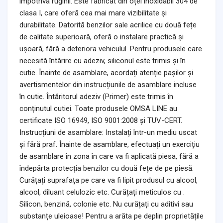
împotriva ruginii. Este fabricat din oțel inoxidabil 304 de
clasa I, care oferă cea mai mare vizibilitate și
durabilitate. Datorită benzilor sale acrilice cu două fețe
de calitate superioară, oferă o instalare practică și
ușoară, fără a deteriora vehiculul. Pentru produsele care
necesită întărire cu adeziv, siliconul este trimis și în
cutie. Înainte de asamblare, acordați atenție pașilor și
avertismentelor din instrucțiunile de asamblare incluse
în cutie. Întăritorul adeziv (Primer) este trimis în
conținutul cutiei. Toate produsele OMSA LINE au
certificate ISO 16949, ISO 9001:2008 și TUV-CERT.
Instrucțiuni de asamblare: Instalați într-un mediu uscat
și fără praf. Înainte de asamblare, efectuați un exercițiu
de asamblare în zona în care va fi aplicată piesa, fără a
îndepărta protecția benzilor cu două fețe de pe piesă.
Curățați suprafața pe care va fi lipit produsul cu alcool,
alcool, diluant celulozic etc. Curățați meticulos cu .
Silicon, benzină, colonie etc. Nu curățați cu aditivi sau
substanțe uleioase! Pentru a arăta pe deplin proprietățile