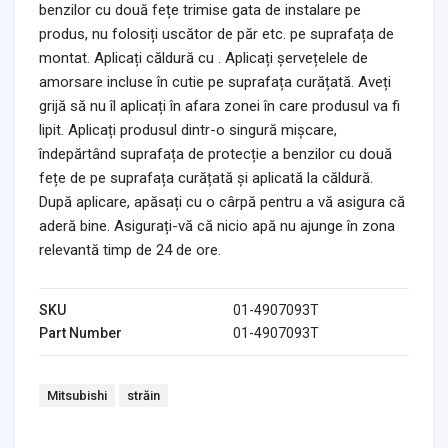
benzilor cu două fețe trimise gata de instalare pe
produs, nu folosiți uscător de păr etc. pe suprafața de
montat. Aplicați căldură cu . Aplicați șervețelele de
amorsare incluse în cutie pe suprafața curățată. Aveți
grijă să nu îl aplicați în afara zonei în care produsul va fi
lipit. Aplicați produsul dintr-o singură mișcare,
îndepărtând suprafața de protecție a benzilor cu două
fețe de pe suprafața curățată și aplicată la căldură.
După aplicare, apăsați cu o cârpă pentru a vă asigura că
aderă bine. Asigurați-vă că nicio apă nu ajunge în zona
relevantă timp de 24 de ore.
SKU
01-4907093T
Part Number
01-4907093T
Tags:
Mitsubishi
străin
Headlights & Lighting
Interior Parts
Switches & Relays