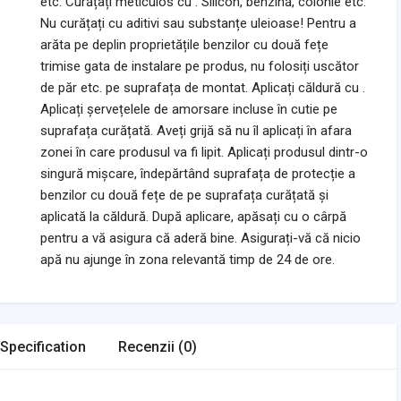
etc. Curățați meticulos cu . Silicon, benzină, colonie etc.
Nu curățați cu aditivi sau substanțe uleioase! Pentru a
arăta pe deplin proprietățile benzilor cu două fețe
trimise gata de instalare pe produs, nu folosiți uscător
de păr etc. pe suprafața de montat. Aplicați căldură cu .
Aplicați șervețelele de amorsare incluse în cutie pe
suprafața curățată. Aveți grijă să nu îl aplicați în afara
zonei în care produsul va fi lipit. Aplicați produsul dintr-o
singură mișcare, îndepărtând suprafața de protecție a
benzilor cu două fețe de pe suprafața curățată și
aplicată la căldură. După aplicare, apăsați cu o cârpă
pentru a vă asigura că aderă bine. Asigurați-vă că nicio
apă nu ajunge în zona relevantă timp de 24 de ore.
Specification
Recenzii (0)