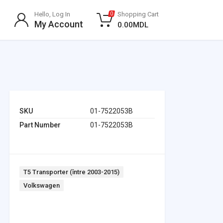
Hello, Log In
Shopping Cart
0
My Account
0.00
MDL
SKU
01-7522053B
Part Number
01-7522053B
Tags:
T5 Transporter (între 2003-2015)
Volkswagen
Headlights & Lighting
Interior Parts
Switches & Relays
Tires & Wheels