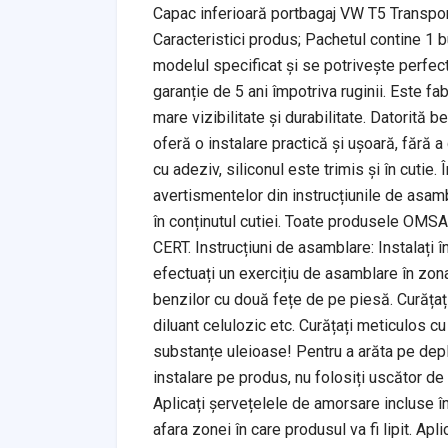
Capac inferioară portbagaj VW T5 Transpo
Caracteristici produs; Pachetul contine 1 
modelul specificat și se potrivește perfect.
garanție de 5 ani împotriva ruginii. Este fa
mare vizibilitate și durabilitate. Datorită b
oferă o instalare practică și ușoară, fără a
cu adeziv, siliconul este trimis și în cutie.
avertismentelor din instrucțiunile de asambl
în conținutul cutiei. Toate produsele OMS
CERT. Instrucțiuni de asamblare: Instalați î
efectuați un exercițiu de asamblare în zona 
benzilor cu două fețe de pe piesă. Curățați 
diluant celulozic etc. Curățați meticulos cu 
substanțe uleioase! Pentru a arăta pe depl
instalare pe produs, nu folosiți uscător de 
Aplicați șervețelele de amorsare incluse în 
afara zonei în care produsul va fi lipit. Ap