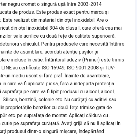
rter negru cromat o singură uşă între 2003-2014
bucata de produs. Este produs exact pentru marca și
 Este realizat din material din oțel inoxidabil. Are o
bricat din oțel inoxidabil 304 de clasa I, care oferă cea mai
enzilor sale acrilice cu două fețe de calitate superioară,
 deteriora vehiculul. Pentru produsele care necesită întărire
 Înainte de asamblare, acordați atenție pașilor și
are incluse în cutie. Întăritorul adeziv (Primer) este trimis
A LINE au certificate ISO 16949, ISO 9001:2008 și TUV-
ntr-un mediu uscat și fără praf. Înainte de asamblare,
în care va fi aplicată piesa, fără a îndepărta protecția
suprafața pe care va fi lipit produsul cu alcool, alcool,
. Silicon, benzină, colonie etc. Nu curățați cu aditivi sau
in proprietățile benzilor cu două fețe trimise gata de
păr etc. pe suprafața de montat. Aplicați căldură cu .
cutie pe suprafața curățată. Aveți grijă să nu îl aplicați în
licați produsul dintr-o singură mișcare, îndepărtând