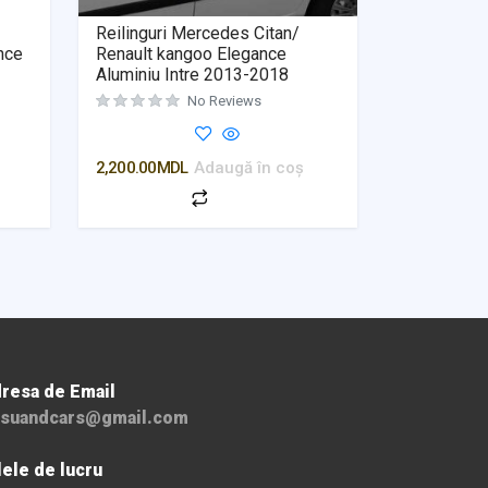
Reilinguri Mercedes Citan/
nce
Renault kangoo Elegance
Aluminiu Intre 2013-2018
No Reviews
Evaluat la
0
din 5
2,200.00
MDL
Adaugă în coș
resa de Email
suandcars@gmail.com
lele de lucru