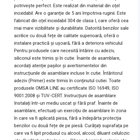
potrivește perfect. Este realizat din material din oțel
inoxidabil. Are o garanție de 5 ani împotriva ruginii. Este
fabricat din oțel inoxidabil 304 de clasa I, care oferă cea
mai mare vizibilitate și durabilitate. Datorită benzilor sale
acrilice cu două fețe de calitate superioară, oferă o
instalare practică și ușoară, fără a deteriora vehiculul.
Pentru produsele care necesită întărire cu adeziv,
siliconul este trimis și în cutie. Înainte de asamblare,
acordați atenție pașilor și avertismentelor din
instrucțiunile de asamblare incluse în cutie. Întăritorul
adeziv (Primer) este trimis în conținutul cutiei. Toate
produsele OMSA LINE au certificate ISO 16949, ISO
9001:2008 și TUV-CERT. Instrucțiuni de asamblare:
Instalați într-un mediu uscat și fără praf. Înainte de
asamblare, efectuați un exercițiu de asamblare în zona
în care va fi aplicată piesa, fără a îndepărta protecția
benzilor cu două fețe de pe piesă. Curățați suprafața pe
care va fi lipit produsul cu alcool, alcool, diluant celulozic