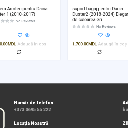
era Armtec pentru Dacia
suport bagaj pentru Dacia
ter 1 (2010-2017)
Duster2 (2018-2024) Elega
de culoarea Gri
No Reviews
No Reviews
0.00
MDL
Adaugă în coș
1,700.00
MDL
Adaugă în coș
Număr de telefon
Ad
+373 0695 55 222
bu
Locația Noastră
Zi