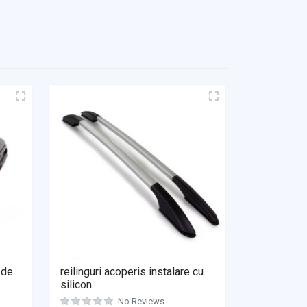
 de
reilinguri acoperis instalare cu
silicon
No Reviews
Evaluat la
0
din 5