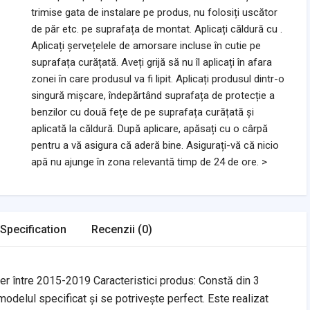
trimise gata de instalare pe produs, nu folosiți uscător
de păr etc. pe suprafața de montat. Aplicați căldură cu .
Aplicați șervețelele de amorsare incluse în cutie pe
suprafața curățată. Aveți grijă să nu îl aplicați în afara
zonei în care produsul va fi lipit. Aplicați produsul dintr-o
singură mișcare, îndepărtând suprafața de protecție a
benzilor cu două fețe de pe suprafața curățată și
aplicată la căldură. După aplicare, apăsați cu o cârpă
pentru a vă asigura că aderă bine. Asigurați-vă că nicio
apă nu ajunge în zona relevantă timp de 24 de ore. >
Specification
Recenzii (0)
 între 2015-2019 Caracteristici produs: Constă din 3
odelul specificat și se potrivește perfect. Este realizat