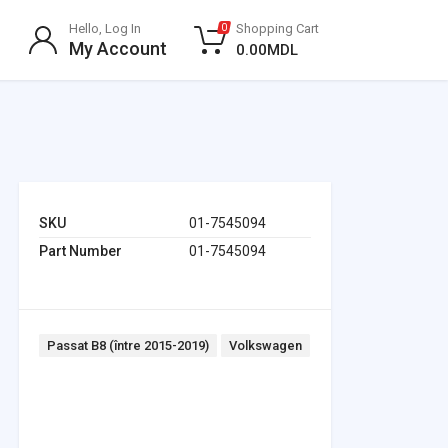
Hello, Log In
Shopping Cart
0
My Account
0.00
MDL
SKU
01-7545094
Part Number
01-7545094
Tags:
Passat B8 (între 2015-2019)
Volkswagen
Headlights & Lighting
Interior Parts
Switches & Relays
Tires & Wheels
Tools & Garage
Clutches