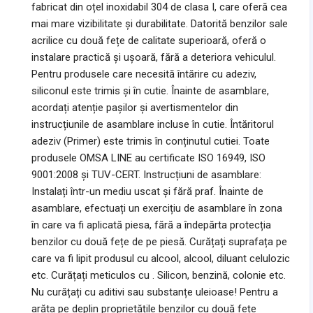
fabricat din oțel inoxidabil 304 de clasa I, care oferă cea
mai mare vizibilitate și durabilitate. Datorită benzilor sale
acrilice cu două fețe de calitate superioară, oferă o
instalare practică și ușoară, fără a deteriora vehiculul.
Pentru produsele care necesită întărire cu adeziv,
siliconul este trimis și în cutie. Înainte de asamblare,
acordați atenție pașilor și avertismentelor din
instrucțiunile de asamblare incluse în cutie. Întăritorul
adeziv (Primer) este trimis în conținutul cutiei. Toate
produsele OMSA LINE au certificate ISO 16949, ISO
9001:2008 și TUV-CERT. Instrucțiuni de asamblare:
Instalați într-un mediu uscat și fără praf. Înainte de
asamblare, efectuați un exercițiu de asamblare în zona
în care va fi aplicată piesa, fără a îndepărta protecția
benzilor cu două fețe de pe piesă. Curățați suprafața pe
care va fi lipit produsul cu alcool, alcool, diluant celulozic
etc. Curățați meticulos cu . Silicon, benzină, colonie etc.
Nu curățați cu aditivi sau substanțe uleioase! Pentru a
arăta pe deplin proprietățile benzilor cu două fețe