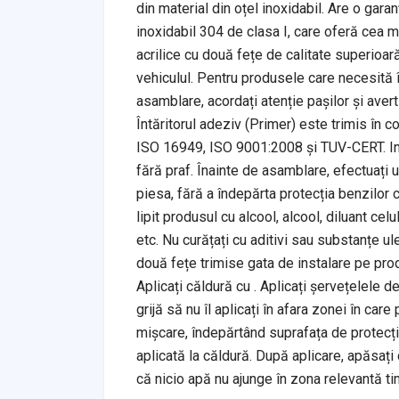
din material din oțel inoxidabil. Are o garan
inoxidabil 304 de clasa I, care oferă cea ma
acrilice cu două fețe de calitate superioară
vehiculul. Pentru produsele care necesită în
asamblare, acordați atenție pașilor și avert
Întăritorul adeziv (Primer) este trimis în 
ISO 16949, ISO 9001:2008 și TUV-CERT. Inst
fără praf. Înainte de asamblare, efectuați u
piesa, fără a îndepărta protecția benzilor 
lipit produsul cu alcool, alcool, diluant cel
etc. Nu curățați cu aditivi sau substanțe ul
două fețe trimise gata de instalare pe prod
Aplicați căldură cu . Aplicați șervețelele d
grijă să nu îl aplicați în afara zonei în care
mișcare, îndepărtând suprafața de protecți
aplicată la căldură. După aplicare, apăsați
că nicio apă nu ajunge în zona relevantă t