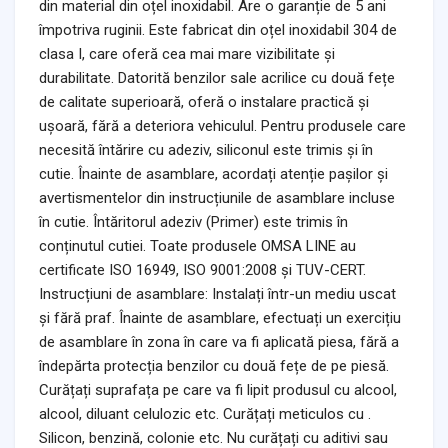
din material din oțel inoxidabil. Are o garanție de 5 ani
împotriva ruginii. Este fabricat din oțel inoxidabil 304 de
clasa I, care oferă cea mai mare vizibilitate și
durabilitate. Datorită benzilor sale acrilice cu două fețe
de calitate superioară, oferă o instalare practică și
ușoară, fără a deteriora vehiculul. Pentru produsele care
necesită întărire cu adeziv, siliconul este trimis și în
cutie. Înainte de asamblare, acordați atenție pașilor și
avertismentelor din instrucțiunile de asamblare incluse
în cutie. Întăritorul adeziv (Primer) este trimis în
conținutul cutiei. Toate produsele OMSA LINE au
certificate ISO 16949, ISO 9001:2008 și TUV-CERT.
Instrucțiuni de asamblare: Instalați într-un mediu uscat
și fără praf. Înainte de asamblare, efectuați un exercițiu
de asamblare în zona în care va fi aplicată piesa, fără a
îndepărta protecția benzilor cu două fețe de pe piesă.
Curățați suprafața pe care va fi lipit produsul cu alcool,
alcool, diluant celulozic etc. Curățați meticulos cu .
Silicon, benzină, colonie etc. Nu curățați cu aditivi sau