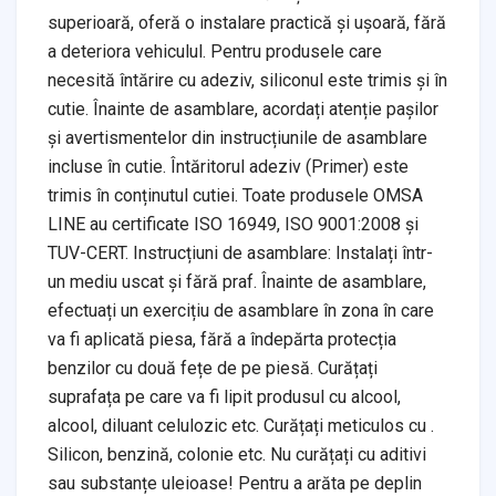
superioară, oferă o instalare practică și ușoară, fără
a deteriora vehiculul. Pentru produsele care
necesită întărire cu adeziv, siliconul este trimis și în
cutie. Înainte de asamblare, acordați atenție pașilor
și avertismentelor din instrucțiunile de asamblare
incluse în cutie. Întăritorul adeziv (Primer) este
trimis în conținutul cutiei. Toate produsele OMSA
LINE au certificate ISO 16949, ISO 9001:2008 și
TUV-CERT. Instrucțiuni de asamblare: Instalați într-
un mediu uscat și fără praf. Înainte de asamblare,
efectuați un exercițiu de asamblare în zona în care
va fi aplicată piesa, fără a îndepărta protecția
benzilor cu două fețe de pe piesă. Curățați
suprafața pe care va fi lipit produsul cu alcool,
alcool, diluant celulozic etc. Curățați meticulos cu .
Silicon, benzină, colonie etc. Nu curățați cu aditivi
sau substanțe uleioase! Pentru a arăta pe deplin