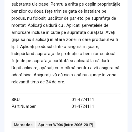
substanțe uleioase! Pentru a arăta pe deplin proprietățile
benzilor cu două fețe trimise gata de instalare pe
produs, nu folosiți uscător de păr etc. pe suprafața de
montat. Aplicați căldură cu . Aplicați șervețelele de
amorsare incluse în cutie pe suprafața curățată. Aveți
grijă să nu îl aplicați în afara zonei în care produsul va fi
lipit. Aplicați produsul dintr-o singură mișcare,
îndepărtând suprafața de protecție a benzilor cu două
fețe de pe suprafața curățată și aplicată la căldură.
După aplicare, apăsați cu o cârpă pentru a vă asigura că
aderă bine. Asigurați-vă că nicio apă nu ajunge în zona
relevantă timp de 24 de ore.
SKU
01-4724111
Part Number
01-4724111
Tags:
Mercedes
Sprinter W906 (între 2006-2017)