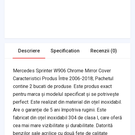
Headlights & Lighting
Interior Parts
Switches & Relays
Tires & Wheels
Tools & Garage
Clutches
Fuel Systems
Steering
Suspension
Body Parts
Transmission
Air Filters
Descriere
Specification
Recenzii (0)
Mercedes Sprinter W906 Chrome Mirror Cover
Caracteristici Produs Între 2006-2018; Pachetul
contine 2 bucati de produse. Este produs exact
pentru marca și modelul specificat și se potrivește
perfect. Este realizat din material din oțel inoxidabil.
Are o garanție de 5 ani împotriva ruginii. Este
fabricat din oțel inoxidabil 304 de clasa I, care oferă
cea mai mare vizibilitate și durabilitate. Datorită
benzilor sale acrilice cu două fețe de calitate