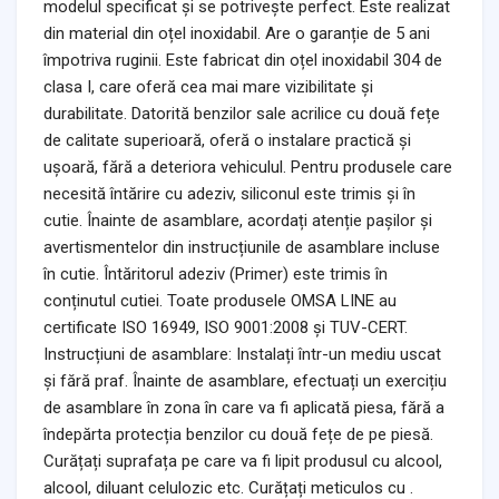
modelul specificat și se potrivește perfect. Este realizat
din material din oțel inoxidabil. Are o garanție de 5 ani
împotriva ruginii. Este fabricat din oțel inoxidabil 304 de
clasa I, care oferă cea mai mare vizibilitate și
durabilitate. Datorită benzilor sale acrilice cu două fețe
de calitate superioară, oferă o instalare practică și
ușoară, fără a deteriora vehiculul. Pentru produsele care
necesită întărire cu adeziv, siliconul este trimis și în
cutie. Înainte de asamblare, acordați atenție pașilor și
avertismentelor din instrucțiunile de asamblare incluse
în cutie. Întăritorul adeziv (Primer) este trimis în
conținutul cutiei. Toate produsele OMSA LINE au
certificate ISO 16949, ISO 9001:2008 și TUV-CERT.
Instrucțiuni de asamblare: Instalați într-un mediu uscat
și fără praf. Înainte de asamblare, efectuați un exercițiu
de asamblare în zona în care va fi aplicată piesa, fără a
îndepărta protecția benzilor cu două fețe de pe piesă.
Curățați suprafața pe care va fi lipit produsul cu alcool,
alcool, diluant celulozic etc. Curățați meticulos cu .