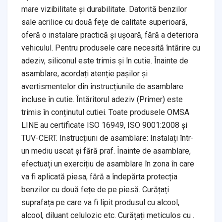
mare vizibilitate și durabilitate. Datorită benzilor
sale acrilice cu două fețe de calitate superioară,
oferă o instalare practică și ușoară, fără a deteriora
vehiculul. Pentru produsele care necesită întărire cu
adeziv, siliconul este trimis și în cutie. Înainte de
asamblare, acordați atenție pașilor și
avertismentelor din instrucțiunile de asamblare
incluse în cutie. Întăritorul adeziv (Primer) este
trimis în conținutul cutiei. Toate produsele OMSA
LINE au certificate ISO 16949, ISO 9001:2008 și
TUV-CERT. Instrucțiuni de asamblare: Instalați într-
un mediu uscat și fără praf. Înainte de asamblare,
efectuați un exercițiu de asamblare în zona în care
va fi aplicată piesa, fără a îndepărta protecția
benzilor cu două fețe de pe piesă. Curățați
suprafața pe care va fi lipit produsul cu alcool,
alcool, diluant celulozic etc. Curățați meticulos cu .