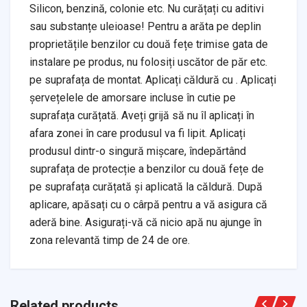
Silicon, benzină, colonie etc. Nu curățați cu aditivi
sau substanțe uleioase! Pentru a arăta pe deplin
proprietățile benzilor cu două fețe trimise gata de
instalare pe produs, nu folosiți uscător de păr etc.
pe suprafața de montat. Aplicați căldură cu . Aplicați
șervețelele de amorsare incluse în cutie pe
suprafața curățată. Aveți grijă să nu îl aplicați în
afara zonei în care produsul va fi lipit. Aplicați
produsul dintr-o singură mișcare, îndepărtând
suprafața de protecție a benzilor cu două fețe de
pe suprafața curățată și aplicată la căldură. După
aplicare, apăsați cu o cârpă pentru a vă asigura că
aderă bine. Asigurați-vă că nicio apă nu ajunge în
zona relevantă timp de 24 de ore.
Related products