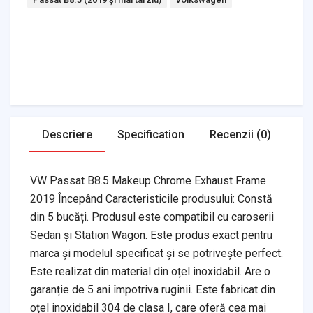
Headlights & Lighting
Interior Parts
Switches & Relays
Tires & Wheels
Tools & Garage
Clutches
Fuel Systems
Steering
Suspension
Body Parts
Transmission
Air Filters
Descriere
Specification
Recenzii (0)
VW Passat B8.5 Makeup Chrome Exhaust Frame
2019 Începând Caracteristicile produsului: Constă
din 5 bucăți. Produsul este compatibil cu caroserii
Sedan și Station Wagon. Este produs exact pentru
marca și modelul specificat și se potrivește perfect.
Este realizat din material din oțel inoxidabil. Are o
garanție de 5 ani împotriva ruginii. Este fabricat din
oțel inoxidabil 304 de clasa I, care oferă cea mai