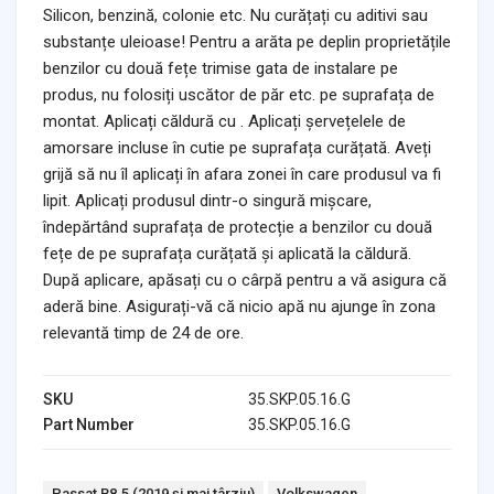
Silicon, benzină, colonie etc. Nu curățați cu aditivi sau
substanțe uleioase! Pentru a arăta pe deplin proprietățile
benzilor cu două fețe trimise gata de instalare pe
produs, nu folosiți uscător de păr etc. pe suprafața de
montat. Aplicați căldură cu . Aplicați șervețelele de
amorsare incluse în cutie pe suprafața curățată. Aveți
grijă să nu îl aplicați în afara zonei în care produsul va fi
lipit. Aplicați produsul dintr-o singură mișcare,
îndepărtând suprafața de protecție a benzilor cu două
fețe de pe suprafața curățată și aplicată la căldură.
După aplicare, apăsați cu o cârpă pentru a vă asigura că
aderă bine. Asigurați-vă că nicio apă nu ajunge în zona
relevantă timp de 24 de ore.
SKU
35.SKP.05.16.G
Part Number
35.SKP.05.16.G
Tags:
Passat B8.5 (2019 și mai târziu)
Volkswagen