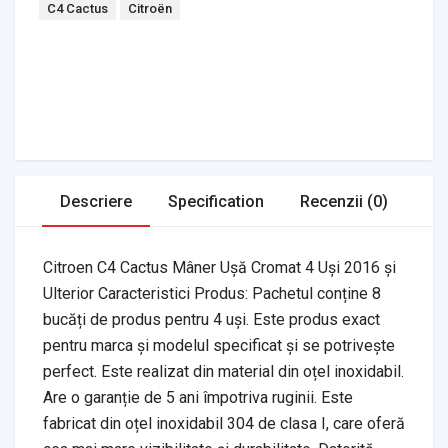
Tags:
C4 Cactus
Citroën
Headlights & Lighting
Interior Parts
Switches & Relays
Tires & Wheels
Tools & Garage
Clutches
Fuel Systems
Steering
Suspension
Body Parts
Transmission
Air Filters
Descriere
Specification
Recenzii (0)
Citroen C4 Cactus Mâner Ușă Cromat 4 Uși 2016 și
Ulterior Caracteristici Produs: Pachetul conține 8
bucăți de produs pentru 4 uși. Este produs exact
pentru marca și modelul specificat și se potrivește
perfect. Este realizat din material din oțel inoxidabil.
Are o garanție de 5 ani împotriva ruginii. Este
fabricat din oțel inoxidabil 304 de clasa I, care oferă