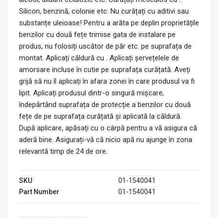
Silicon, benzină, colonie etc. Nu curățați cu aditivi sau
substanțe uleioase! Pentru a arăta pe deplin proprietățile
benzilor cu două fețe trimise gata de instalare pe
produs, nu folosiți uscător de păr etc. pe suprafața de
montat. Aplicați căldură cu . Aplicați șervețelele de
amorsare incluse în cutie pe suprafața curățată. Aveți
grijă să nu îl aplicați în afara zonei în care produsul va fi
lipit. Aplicați produsul dintr-o singură mișcare,
îndepărtând suprafața de protecție a benzilor cu două
fețe de pe suprafața curățată și aplicată la căldură.
După aplicare, apăsați cu o cârpă pentru a vă asigura că
aderă bine. Asigurați-vă că nicio apă nu ajunge în zona
relevantă timp de 24 de ore.
SKU
01-1540041
Part Number
01-1540041