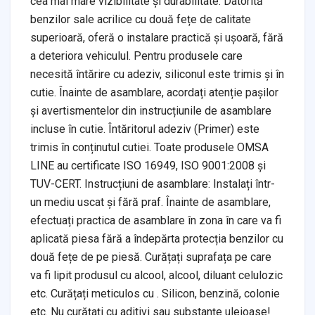
cea mai mare vizibilitate și durabilitate. Datorită
benzilor sale acrilice cu două fețe de calitate
superioară, oferă o instalare practică și ușoară, fără
a deteriora vehiculul. Pentru produsele care
necesită întărire cu adeziv, siliconul este trimis și în
cutie. Înainte de asamblare, acordați atenție pașilor
și avertismentelor din instrucțiunile de asamblare
incluse în cutie. Întăritorul adeziv (Primer) este
trimis în conținutul cutiei. Toate produsele OMSA
LINE au certificate ISO 16949, ISO 9001:2008 și
TUV-CERT. Instrucțiuni de asamblare: Instalați într-
un mediu uscat și fără praf. Înainte de asamblare,
efectuați practica de asamblare în zona în care va fi
aplicată piesa fără a îndepărta protecția benzilor cu
două fețe de pe piesă. Curățați suprafața pe care
va fi lipit produsul cu alcool, alcool, diluant celulozic
etc. Curățați meticulos cu . Silicon, benzină, colonie
etc. Nu curățați cu aditivi sau substanțe uleioase!