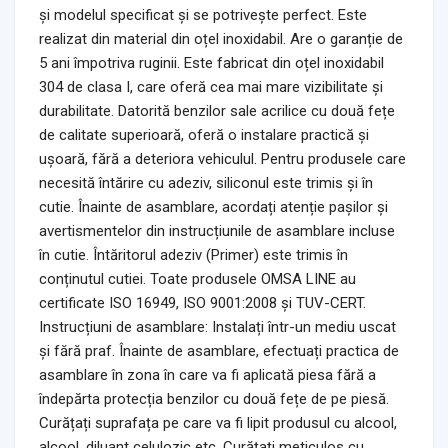
și modelul specificat și se potrivește perfect. Este
realizat din material din oțel inoxidabil. Are o garanție de
5 ani împotriva ruginii. Este fabricat din oțel inoxidabil
304 de clasa I, care oferă cea mai mare vizibilitate și
durabilitate. Datorită benzilor sale acrilice cu două fețe
de calitate superioară, oferă o instalare practică și
ușoară, fără a deteriora vehiculul. Pentru produsele care
necesită întărire cu adeziv, siliconul este trimis și în
cutie. Înainte de asamblare, acordați atenție pașilor și
avertismentelor din instrucțiunile de asamblare incluse
în cutie. Întăritorul adeziv (Primer) este trimis în
conținutul cutiei. Toate produsele OMSA LINE au
certificate ISO 16949, ISO 9001:2008 și TUV-CERT.
Instrucțiuni de asamblare: Instalați într-un mediu uscat
și fără praf. Înainte de asamblare, efectuați practica de
asamblare în zona în care va fi aplicată piesa fără a
îndepărta protecția benzilor cu două fețe de pe piesă.
Curățați suprafața pe care va fi lipit produsul cu alcool,
alcool, diluant celulozic etc. Curățați meticulos cu .