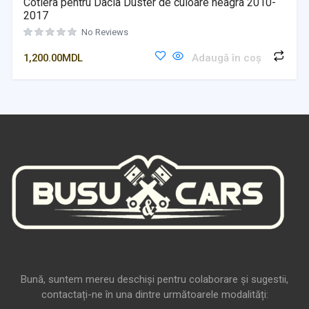
Cotiera pentru Dacia Duster de culoare neagra 2010-
2017
No Reviews
1,200.00
MDL
Adaugă în coș
Bună, suntem mereu deschiși pentru colaborare și sugestii,
contactați-ne în una dintre următoarele modalități: