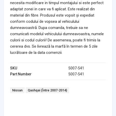
necesita modificare in timpul montajului si este perfect
adaptat zonei in care va fi aplicat. Este realizat din
material din fibre. Produsul este vopsit și expediat
conform codului de vopsea al vehiculului
dumneavoastră. Dupa comanda, trebuie sa ne
comunicati modelul vehiculului dumneavoastra, numele
culorii si codul culorii! De asemenea, poate fi trimis la
cererea dvs. Se livrează la marfă în termen de 5 zile
lucrătoare de la data comenzii.
SKU
5007-541
Part Number
5007-541
Tags:
Nissan
Qashqai (Între 2007-2014)
Headlights & Lighting
Interior Parts
Switches & Relays
Tires & Wheels
Tools & Garage
Clutches
Fuel Systems
Steering
Suspension
Body Parts