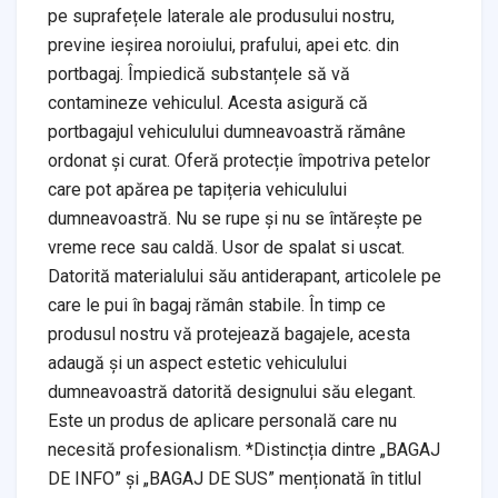
pe suprafețele laterale ale produsului nostru,
previne ieșirea noroiului, prafului, apei etc. din
portbagaj. Împiedică substanțele să vă
contamineze vehiculul. Acesta asigură că
portbagajul vehiculului dumneavoastră rămâne
ordonat și curat. Oferă protecție împotriva petelor
care pot apărea pe tapițeria vehiculului
dumneavoastră. Nu se rupe și nu se întărește pe
vreme rece sau caldă. Usor de spalat si uscat.
Datorită materialului său antiderapant, articolele pe
care le pui în bagaj rămân stabile. În timp ce
produsul nostru vă protejează bagajele, acesta
adaugă și un aspect estetic vehiculului
dumneavoastră datorită designului său elegant.
Este un produs de aplicare personală care nu
necesită profesionalism. *Distincția dintre „BAGAJ
DE INFO” și „BAGAJ DE SUS” menționată în titlul