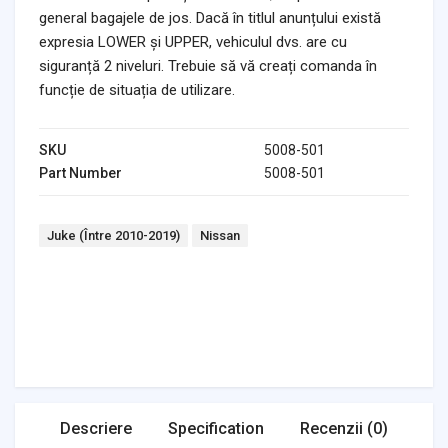
general bagajele de jos. Dacă în titlul anunțului există
expresia LOWER și UPPER, vehiculul dvs. are cu
siguranță 2 niveluri. Trebuie să vă creați comanda în
funcție de situația de utilizare.
SKU
5008-501
Part Number
5008-501
Tags:
Juke (Între 2010-2019)
Nissan
Headlights & Lighting
Interior Parts
Switches & Relays
Tires & Wheels
Tools & Garage
Clutches
Fuel Systems
Steering
Suspension
Body Parts
Transmission
Air Filters
Descriere
Specification
Recenzii (0)