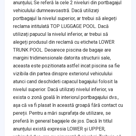
anunțului; Se referă la cele 2 niveluri din portbagajul
vehiculului dumneavoastră. Dacă utilizați
portbagajul la nivelul superior, ar trebui să alegeți
reclama intitulată TOP LUGGAGE POOL. Dacă
utilizați papucul la nivelul inferior, ar trebui să
alegeți produsul din reclamă cu eticheta LOWER
TRUNK POOL. Deoarece piscina de bagaje are
margini tridimensionale datorita structurii sale,
aceasta este pozitionata astfel incat piscina sa fie
vizibila din partea dinspre exteriorul vehiculului
atunci cand deschideti capacul bagajului folosit la
nivelul superior. Dacă utilizați nivelul inferior, va
exista o zonă goală în interiorul portbagajului dvs.,
așa că va fi plasat în această groapă fără contact cu
pereții. Pentru a mări suprafața de utilizare, se
preferă în general bagajele de jos. Dacă în titlul
anunțului există expresia LOWER și UPPER,