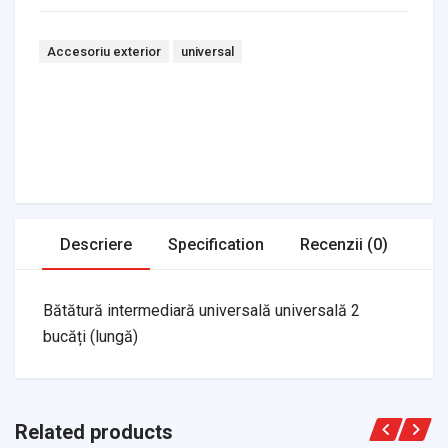
Tags:
Accesoriu exterior
universal
Headlights & Lighting
Interior Parts
Switches & Relays
Tires & Wheels
Tools & Garage
Clutches
Fuel Systems
Steering
Suspension
Body Parts
Transmission
Air Filters
Descriere
Specification
Recenzii (0)
Bătătură intermediară universală universală 2
bucăți (lungă)
Related products