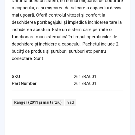
Datorită acestui sistem, nu numai mișcarea de coborâre
a capacului, ci și mișcarea de ridicare a capacului devine
mai ușoară. Oferă controlul vitezei și confort la
deschiderea portbagajului și împiedică închiderea tare la
închiderea acestuia. Este un sistem care permite o
funcționare mai sistematică în timpul operațiunilor de
deschidere și închidere a capacului. Pachetul include 2
bucăți de produs și șuruburi, șuruburi etc pentru
conectare. Sunt.
SKU
2617BA001
Part Number
2617BA001
Tags:
Ranger (2011 și mai târziu)
vad
Headlights & Lighting
Interior Parts
Switches & Relays
Tires & Wheels
Tools & Garage
Clutches
Fuel Systems
Steering
Suspension
Body Parts