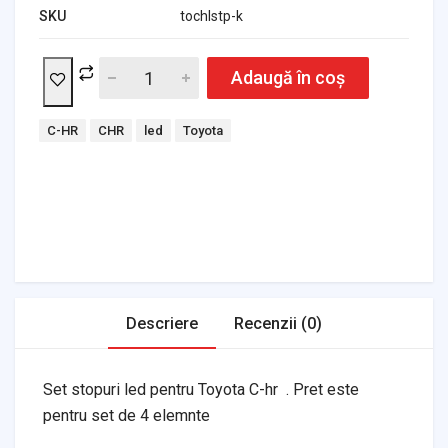
SKU
tochlstp-k
Adaugă în coș
Tags:
C-HR
CHR
led
Toyota
Headlights & Lighting
Interior Parts
Switches & Relays
Tires & Wheels
Tools & Garage
Clutches
Fuel Systems
Steering
Suspension
Body Parts
Transmission
Air Filters
Descriere
Recenzii (0)
Set stopuri led pentru Toyota C-hr . Pret este
pentru set de 4 elemnte