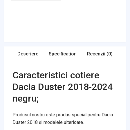
Headlights & Lighting
Interior Parts
Switches & Relays
Tires & Wheels
Tools & Garage
Clutches
Fuel Systems
Steering
Suspension
Body Parts
Transmission
Air Filters
Descriere
Specification
Recenzii (0)
Caracteristici cotiere
Dacia Duster 2018-2024
negru;
Produsul nostru este produs special pentru Dacia
Duster 2018 și modelele ulterioare.