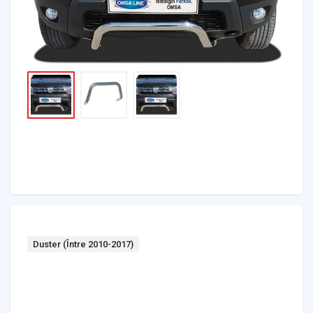
Tag:
Duster (Între 2010-2017)
Headlights & Lighting
Interior Parts
Switches & Relays
Tires & Wheels
Tools & Garage
Clutches
Fuel Systems
Steering
Suspension
Body Parts