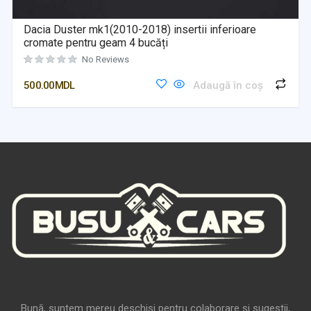
Dacia Duster mk1(2010-2018) insertii inferioare
cromate pentru geam 4 bucăți
No Reviews
500.00
MDL
Adaugă în coș
Bună, suntem mereu deschiși pentru colaborare și sugestii,