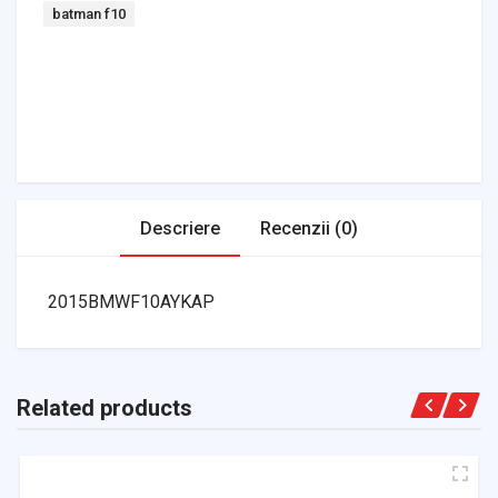
Tag:
batman f10
Headlights & Lighting
Interior Parts
Switches & Relays
Tires & Wheels
Tools & Garage
Clutches
Fuel Systems
Steering
Suspension
Body Parts
Transmission
Air Filters
Descriere
Recenzii (0)
2015BMWF10AYKAP
Related products